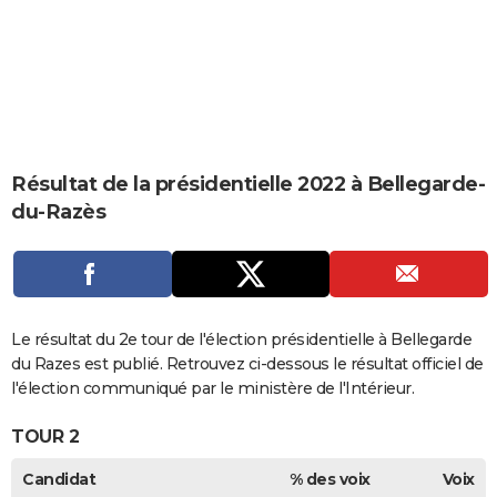
City break
Voyage de noces
Climat
Destinations
Voyage nature
Forum
+
PHOTO
GUIDES D'ACHAT
BONS PLANS
CARTE DE VOEUX
Résultat de la présidentielle 2022 à Bellegarde-
Carte Bonne année
Carte Pâques
Carte de Noël
Carte Saint-Valentin
Carte d'anniversaire
DICTIONNAIRE
du-Razès
Biographies
Expressions
Dictionnaire
Citations
Proverbes
PROGRAMME TV
COPAINS D'AVANT
Se connecter
Collèges
Universités
Service militaire
S'inscrire
Lycées
Primaires
Entreprises
Avis de recherche
Le résultat du 2e tour de l'élection présidentielle à Bellegarde
AVIS DE DÉCÈS
du Razes est publié. Retrouvez ci-dessous le résultat officiel de
FORUM
l'élection communiqué par le ministère de l'Intérieur.
Lifestyle
Sport
Television
Cinema
Bricolage
Culture
Auto
Voyage
TOUR 2
Candidat
% des voix
Voix