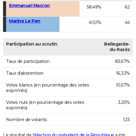
Emmanuel Macron
58,49%
62
Marine Le Pen
41,51%
44
Participation au scrutin
Bellegarde-
du-Razès
Taux de participation
83,67%
Taux d'abstention
16,33%
Votes blancs (en pourcentage des votes
10,57%
exprimés)
Votes nuls (en pourcentage des votes
3,25%
exprimés)
Nombre de votants
123
Le résultat de l'
élection du président de la République
a été