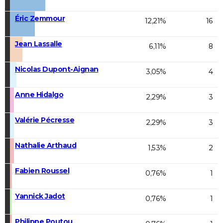
Éric Zemmour
12,21%
16
Jean Lassalle
6,11%
8
Nicolas Dupont-Aignan
3,05%
4
Anne Hidalgo
2,29%
3
Valérie Pécresse
2,29%
3
Nathalie Arthaud
1,53%
2
Fabien Roussel
0,76%
1
Yannick Jadot
0,76%
1
Philippe Poutou