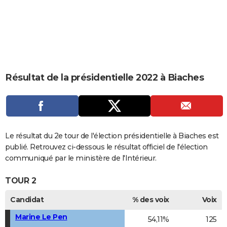
City break
Voyage de noces
Climat
Destinations
Voyage nature
Forum
+
PHOTO
GUIDES D'ACHAT
BONS PLANS
CARTE DE VOEUX
Résultat de la présidentielle 2022 à Biaches
Carte Bonne année
Carte Pâques
Carte de Noël
Carte Saint-Valentin
Carte d'anniversaire
DICTIONNAIRE
Biographies
Expressions
Dictionnaire
Citations
Proverbes
PROGRAMME TV
COPAINS D'AVANT
Le résultat du 2e tour de l'élection présidentielle à Biaches est
publié. Retrouvez ci-dessous le résultat officiel de l'élection
Se connecter
Collèges
Universités
Service militaire
S'inscrire
Lycées
Primaires
Entreprises
Avis de recherche
AVIS DE DÉCÈS
communiqué par le ministère de l'Intérieur.
FORUM
TOUR 2
Lifestyle
Sport
Television
Cinema
Bricolage
Culture
Auto
Voyage
Candidat
% des voix
Voix
Marine Le Pen
54,11%
125