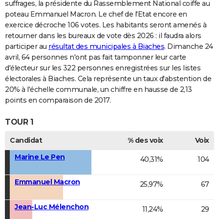
suffrages, la présidente du Rassemblement National coiffe au
poteau Emmanuel Macron. Le chef de l'Etat encore en
exercice décroche 106 votes. Les habitants seront amenés à
retourner dans les bureaux de vote dès 2026 : il faudra alors
participer au
résultat des municipales à Biaches
. Dimanche 24
avril, 64 personnes n'ont pas fait tamponner leur carte
d'électeur sur les 322 personnes enregistrées sur les listes
électorales à Biaches. Cela représente un taux d'abstention de
20% à l'échelle communale, un chiffre en hausse de 2,13
points en comparaison de 2017.
TOUR 1
Candidat
% des voix
Voix
Marine Le Pen
40,31%
104
Emmanuel Macron
25,97%
67
Jean-Luc Mélenchon
11,24%
29