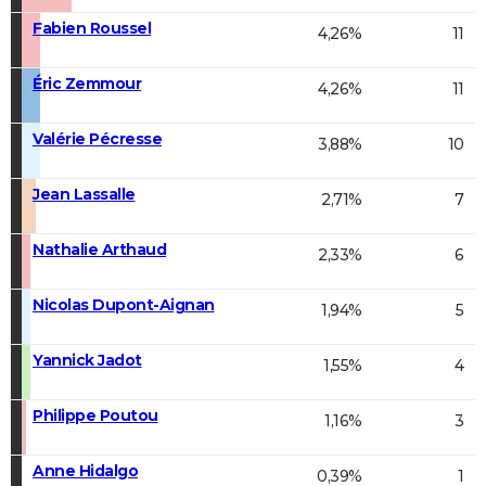
Fabien Roussel
4,26%
11
Éric Zemmour
4,26%
11
Valérie Pécresse
3,88%
10
Jean Lassalle
2,71%
7
Nathalie Arthaud
2,33%
6
Nicolas Dupont-Aignan
1,94%
5
Yannick Jadot
1,55%
4
Philippe Poutou
1,16%
3
Anne Hidalgo
0,39%
1