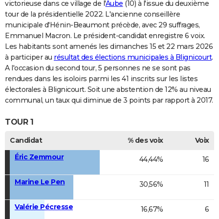
victorieuse dans ce village de l'
Aube
(10) à l'issue du deuxième
tour de la présidentielle 2022. L'ancienne conseillère
municipale d'Hénin-Beaumont précède, avec 29 suffrages,
Emmanuel Macron. Le président-candidat enregistre 6 voix.
Les habitants sont amenés les dimanches 15 et 22 mars 2026
à participer au
résultat des élections municipales à Blignicourt
.
A l'occasion du second tour, 5 personnes ne se sont pas
rendues dans les isoloirs parmi les 41 inscrits sur les listes
électorales à Blignicourt. Soit une abstention de 12% au niveau
communal, un taux qui diminue de 3 points par rapport à 2017.
TOUR 1
Candidat
% des voix
Voix
Éric Zemmour
44,44%
16
Marine Le Pen
30,56%
11
Valérie Pécresse
16,67%
6