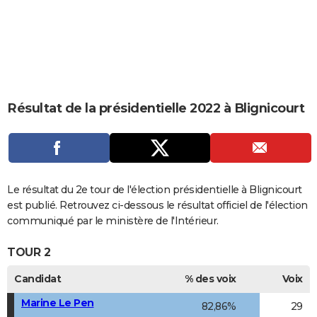
City break
Voyage de noces
Climat
Destinations
Voyage nature
Forum
+
PHOTO
GUIDES D'ACHAT
BONS PLANS
CARTE DE VOEUX
Résultat de la présidentielle 2022 à Blignicourt
Carte Bonne année
Carte Pâques
Carte de Noël
Carte Saint-Valentin
Carte d'anniversaire
DICTIONNAIRE
Biographies
Expressions
Dictionnaire
Citations
Proverbes
PROGRAMME TV
COPAINS D'AVANT
Le résultat du 2e tour de l'élection présidentielle à Blignicourt
est publié. Retrouvez ci-dessous le résultat officiel de l'élection
Se connecter
Collèges
Universités
Service militaire
S'inscrire
Lycées
Primaires
Entreprises
Avis de recherche
AVIS DE DÉCÈS
communiqué par le ministère de l'Intérieur.
FORUM
TOUR 2
Lifestyle
Sport
Television
Cinema
Bricolage
Culture
Auto
Voyage
Candidat
% des voix
Voix
Marine Le Pen
82,86%
29