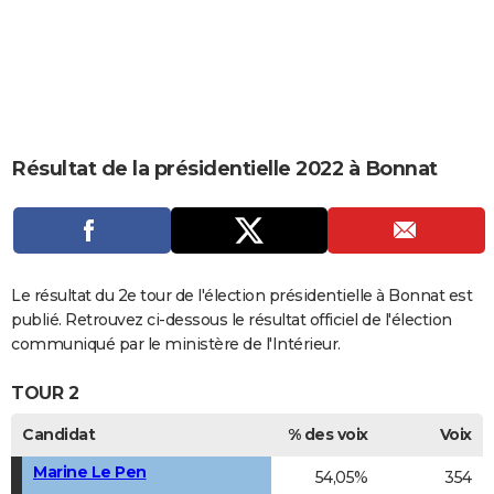
City break
Voyage de noces
Climat
Destinations
Voyage nature
Forum
+
PHOTO
GUIDES D'ACHAT
BONS PLANS
CARTE DE VOEUX
Résultat de la présidentielle 2022 à Bonnat
Carte Bonne année
Carte Pâques
Carte de Noël
Carte Saint-Valentin
Carte d'anniversaire
DICTIONNAIRE
Biographies
Expressions
Dictionnaire
Citations
Proverbes
PROGRAMME TV
COPAINS D'AVANT
Le résultat du 2e tour de l'élection présidentielle à Bonnat est
publié. Retrouvez ci-dessous le résultat officiel de l'élection
Se connecter
Collèges
Universités
Service militaire
S'inscrire
Lycées
Primaires
Entreprises
Avis de recherche
AVIS DE DÉCÈS
communiqué par le ministère de l'Intérieur.
FORUM
TOUR 2
Lifestyle
Sport
Television
Cinema
Bricolage
Culture
Auto
Voyage
Candidat
% des voix
Voix
Marine Le Pen
54,05%
354