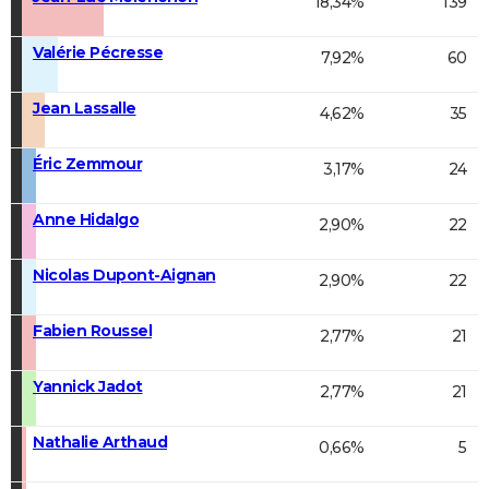
18,34%
139
Valérie Pécresse
7,92%
60
Jean Lassalle
4,62%
35
Éric Zemmour
3,17%
24
Anne Hidalgo
2,90%
22
Nicolas Dupont-Aignan
2,90%
22
Fabien Roussel
2,77%
21
Yannick Jadot
2,77%
21
Nathalie Arthaud
0,66%
5