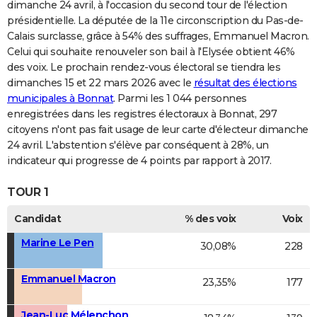
dimanche 24 avril, à l'occasion du second tour de l'élection
présidentielle. La députée de la 11e circonscription du Pas-de-
Calais surclasse, grâce à 54% des suffrages, Emmanuel Macron.
Celui qui souhaite renouveler son bail à l'Elysée obtient 46%
des voix. Le prochain rendez-vous électoral se tiendra les
dimanches 15 et 22 mars 2026 avec le
résultat des élections
municipales à Bonnat
. Parmi les 1 044 personnes
enregistrées dans les registres électoraux à Bonnat, 297
citoyens n'ont pas fait usage de leur carte d'électeur dimanche
24 avril. L'abstention s'élève par conséquent à 28%, un
indicateur qui progresse de 4 points par rapport à 2017.
TOUR 1
Candidat
% des voix
Voix
Marine Le Pen
30,08%
228
Emmanuel Macron
23,35%
177
Jean-Luc Mélenchon