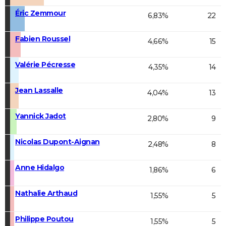
Éric Zemmour
6,83%
22
Fabien Roussel
4,66%
15
Valérie Pécresse
4,35%
14
Jean Lassalle
4,04%
13
Yannick Jadot
2,80%
9
Nicolas Dupont-Aignan
2,48%
8
Anne Hidalgo
1,86%
6
Nathalie Arthaud
1,55%
5
Philippe Poutou
1,55%
5