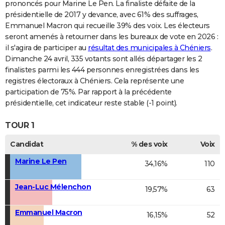
prononcés pour Marine Le Pen. La finaliste défaite de la
présidentielle de 2017 y devance, avec 61% des suffrages,
Emmanuel Macron qui recueille 39% des voix. Les électeurs
seront amenés à retourner dans les bureaux de vote en 2026 :
il s'agira de participer au
résultat des municipales à Chéniers
.
Dimanche 24 avril, 335 votants sont allés départager les 2
finalistes parmi les 444 personnes enregistrées dans les
registres électoraux à Chéniers. Cela représente une
participation de 75%. Par rapport à la précédente
présidentielle, cet indicateur reste stable (-1 point).
TOUR 1
Candidat
% des voix
Voix
Marine Le Pen
34,16%
110
Jean-Luc Mélenchon
19,57%
63
Emmanuel Macron
16,15%
52