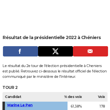
City break
Voyage de noces
Climat
Destinations
Voyage nature
Forum
+
PHOTO
GUIDES D'ACHAT
BONS PLANS
CARTE DE VOEUX
Résultat de la présidentielle 2022 à Chéniers
Carte Bonne année
Carte Pâques
Carte de Noël
Carte Saint-Valentin
Carte d'anniversaire
DICTIONNAIRE
Biographies
Expressions
Dictionnaire
Citations
Proverbes
PROGRAMME TV
COPAINS D'AVANT
Le résultat du 2e tour de l'élection présidentielle à Cheniers
est publié. Retrouvez ci-dessous le résultat officiel de l'élection
Se connecter
Collèges
Universités
Service militaire
S'inscrire
Lycées
Primaires
Entreprises
Avis de recherche
AVIS DE DÉCÈS
communiqué par le ministère de l'Intérieur.
FORUM
TOUR 2
Lifestyle
Sport
Television
Cinema
Bricolage
Culture
Auto
Voyage
Candidat
% des voix
Voix
Marine Le Pen
61,38%
178