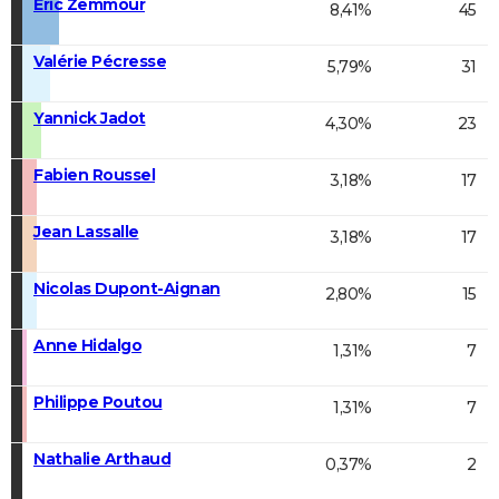
Éric Zemmour
8,41%
45
Valérie Pécresse
5,79%
31
Yannick Jadot
4,30%
23
Fabien Roussel
3,18%
17
Jean Lassalle
3,18%
17
Nicolas Dupont-Aignan
2,80%
15
Anne Hidalgo
1,31%
7
Philippe Poutou
1,31%
7
Nathalie Arthaud
0,37%
2