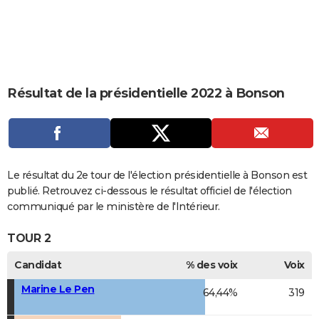
City break
Voyage de noces
Climat
Destinations
Voyage nature
Forum
+
PHOTO
GUIDES D'ACHAT
BONS PLANS
Résultat de la présidentielle 2022 à Bonson
CARTE DE VOEUX
Carte Bonne année
Carte Pâques
Carte de Noël
Carte Saint-Valentin
Carte d'anniversaire
DICTIONNAIRE
Biographies
Expressions
Dictionnaire
Citations
Proverbes
PROGRAMME TV
Le résultat du 2e tour de l'élection présidentielle à Bonson est
COPAINS D'AVANT
publié. Retrouvez ci-dessous le résultat officiel de l'élection
communiqué par le ministère de l'Intérieur.
Se connecter
Collèges
Universités
Service militaire
S'inscrire
Lycées
Primaires
Entreprises
Avis de recherche
AVIS DE DÉCÈS
TOUR 2
FORUM
Candidat
% des voix
Voix
Lifestyle
Sport
Television
Cinema
Bricolage
Culture
Auto
Voyage
Marine Le Pen
64,44%
319