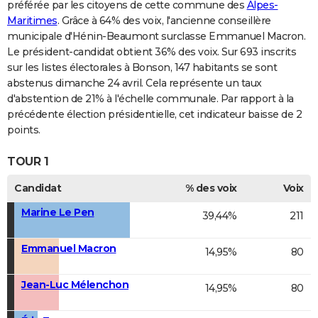
préférée par les citoyens de cette commune des
Alpes-
Maritimes
. Grâce à 64% des voix, l'ancienne conseillère
municipale d'Hénin-Beaumont surclasse Emmanuel Macron.
Le président-candidat obtient 36% des voix. Sur 693 inscrits
sur les listes électorales à Bonson, 147 habitants se sont
abstenus dimanche 24 avril. Cela représente un taux
d'abstention de 21% à l'échelle communale. Par rapport à la
précédente élection présidentielle, cet indicateur baisse de 2
points.
TOUR 1
Candidat
% des voix
Voix
Marine Le Pen
39,44%
211
Emmanuel Macron
14,95%
80
Jean-Luc Mélenchon
14,95%
80