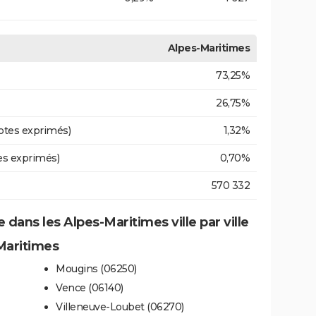
Alpes-Maritimes
73,25%
26,75%
otes exprimés)
1,32%
es exprimés)
0,70%
570 332
e dans les Alpes-Maritimes ville par ville
-Maritimes
Mougins (06250)
Vence (06140)
Villeneuve-Loubet (06270)