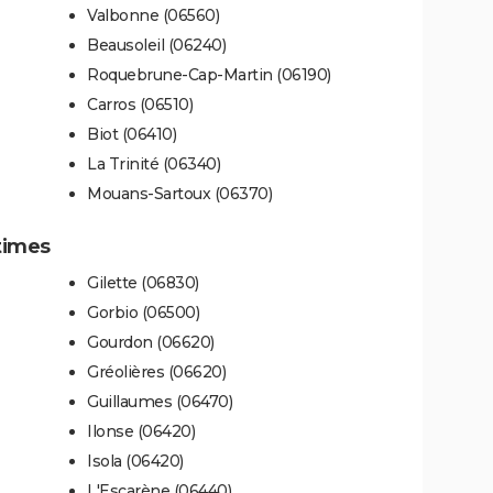
Valbonne (06560)
Beausoleil (06240)
Roquebrune-Cap-Martin (06190)
Carros (06510)
Biot (06410)
La Trinité (06340)
Mouans-Sartoux (06370)
times
Gilette (06830)
Gorbio (06500)
Gourdon (06620)
Gréolières (06620)
Guillaumes (06470)
Ilonse (06420)
Isola (06420)
L'Escarène (06440)