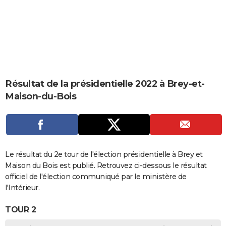
City break
Voyage de noces
Climat
Destinations
Voyage nature
Forum
+
PHOTO
GUIDES D'ACHAT
BONS PLANS
CARTE DE VOEUX
Résultat de la présidentielle 2022 à Brey-et-
Carte Bonne année
Carte Pâques
Carte de Noël
Carte Saint-Valentin
Carte d'anniversaire
DICTIONNAIRE
Maison-du-Bois
Biographies
Expressions
Dictionnaire
Citations
Proverbes
PROGRAMME TV
COPAINS D'AVANT
Se connecter
Collèges
Universités
Service militaire
S'inscrire
Lycées
Primaires
Entreprises
Avis de recherche
Le résultat du 2e tour de l'élection présidentielle à Brey et
AVIS DE DÉCÈS
Maison du Bois est publié. Retrouvez ci-dessous le résultat
FORUM
officiel de l'élection communiqué par le ministère de
l'Intérieur.
Lifestyle
Sport
Television
Cinema
Bricolage
Culture
Auto
Voyage
TOUR 2