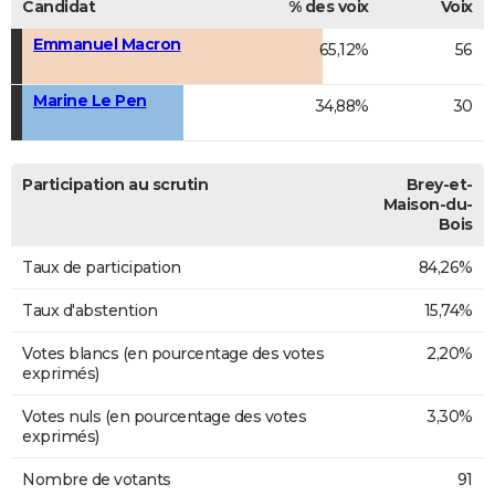
Candidat
% des voix
Voix
Emmanuel Macron
65,12%
56
Marine Le Pen
34,88%
30
Participation au scrutin
Brey-et-
Maison-du-
Bois
Taux de participation
84,26%
Taux d'abstention
15,74%
Votes blancs (en pourcentage des votes
2,20%
exprimés)
Votes nuls (en pourcentage des votes
3,30%
exprimés)
Nombre de votants
91