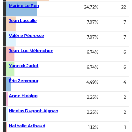
Marine Le Pen
24,72%
22
Jean Lassalle
7,87%
7
Valérie Pécresse
7,87%
7
Jean-Luc Mélenchon
6,74%
6
Yannick Jadot
6,74%
6
Éric Zemmour
4,49%
4
Anne Hidalgo
2,25%
2
Nicolas Dupont-Aignan
2,25%
2
Nathalie Arthaud
1,12%
1