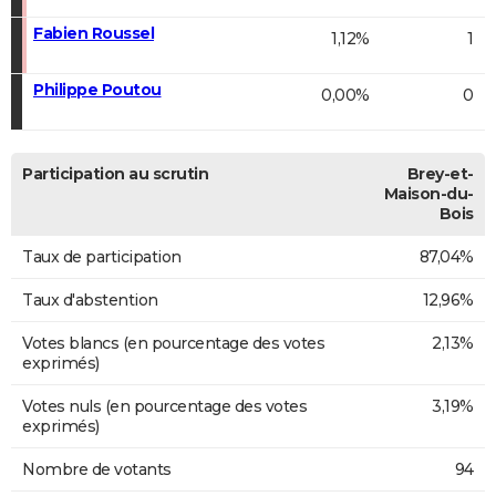
Fabien Roussel
1,12%
1
Philippe Poutou
0,00%
0
Participation au scrutin
Brey-et-
Maison-du-
Bois
Taux de participation
87,04%
Taux d'abstention
12,96%
Votes blancs (en pourcentage des votes
2,13%
exprimés)
Votes nuls (en pourcentage des votes
3,19%
exprimés)
Nombre de votants
94