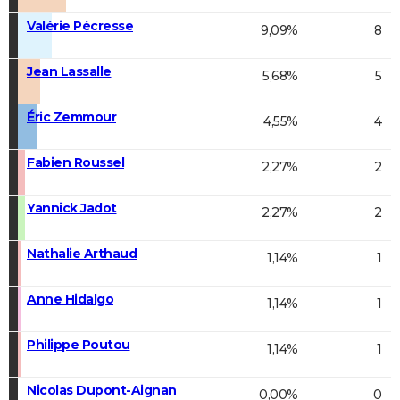
Valérie Pécresse
9,09%
8
Jean Lassalle
5,68%
5
Éric Zemmour
4,55%
4
Fabien Roussel
2,27%
2
Yannick Jadot
2,27%
2
Nathalie Arthaud
1,14%
1
Anne Hidalgo
1,14%
1
Philippe Poutou
1,14%
1
Nicolas Dupont-Aignan
0,00%
0