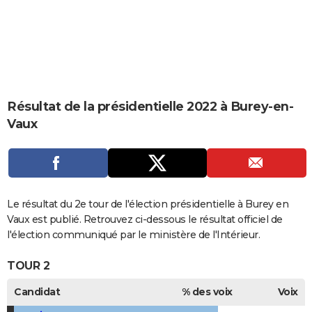
City break
Voyage de noces
Climat
Destinations
Voyage nature
Forum
+
PHOTO
GUIDES D'ACHAT
BONS PLANS
CARTE DE VOEUX
Résultat de la présidentielle 2022 à Burey-en-
Vaux
Carte Bonne année
Carte Pâques
Carte de Noël
Carte Saint-Valentin
Carte d'anniversaire
DICTIONNAIRE
Biographies
Expressions
Dictionnaire
Citations
Proverbes
PROGRAMME TV
COPAINS D'AVANT
Le résultat du 2e tour de l'élection présidentielle à Burey en
Se connecter
Collèges
Universités
Service militaire
S'inscrire
Lycées
Primaires
Entreprises
Avis de recherche
AVIS DE DÉCÈS
Vaux est publié. Retrouvez ci-dessous le résultat officiel de
l'élection communiqué par le ministère de l'Intérieur.
FORUM
TOUR 2
Lifestyle
Sport
Television
Cinema
Bricolage
Culture
Auto
Voyage
Candidat
% des voix
Voix