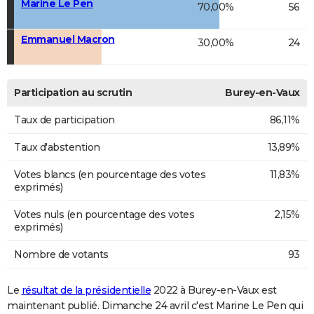
Marine Le Pen
70,00%
56
Emmanuel Macron
30,00%
24
Participation au scrutin
Burey-en-Vaux
Taux de participation
86,11%
Taux d'abstention
13,89%
Votes blancs (en pourcentage des votes
11,83%
exprimés)
Votes nuls (en pourcentage des votes
2,15%
exprimés)
Nombre de votants
93
Le
résultat de la présidentielle
2022 à Burey-en-Vaux est
maintenant publié. Dimanche 24 avril c'est Marine Le Pen qui