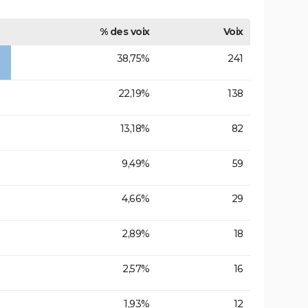
% des voix
Voix
38,75%
241
22,19%
138
13,18%
82
9,49%
59
4,66%
29
2,89%
18
2,57%
16
1,93%
12