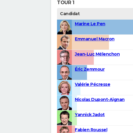
TOUR 1
Candidat
Marine Le Pen
Emmanuel Macron
Jean-Luc Mélenchon
Éric Zemmour
Valérie Pécresse
Nicolas Dupont-Aignan
Yannick Jadot
Fabien Roussel