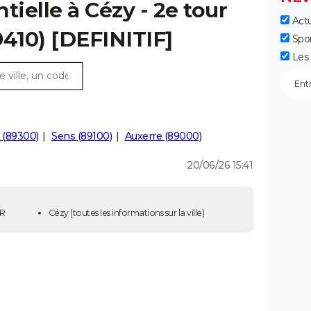
tielle à Cézy - 2e tour
Actu
9410) [DEFINITIF]
Spo
Les 
 (89300)
Sens (89100)
Auxerre (89000)
20/06/26 15:41
UR
Cézy
(toutes les informations sur la ville)