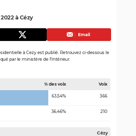
e 2022 à Cézy
Email
ésidentielle à Cezy est publié. Retrouvez ci-dessous le
qué par le ministère de l'Intérieur.
% des voix
Voix
63,54%
366
36,46%
210
Cézy