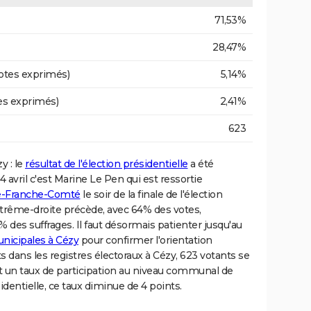
71,53%
28,47%
otes exprimés)
5,14%
es exprimés)
2,41%
623
y : le
résultat de l'élection présidentielle
a été
avril c'est Marine Le Pen qui est ressortie
-Franche-Comté
le soir de la finale de l'élection
xtrême-droite précède, avec 64% des votes,
es suffrages. Il faut désormais patienter jusqu'au
unicipales à Cézy
pour confirmer l'orientation
ts dans les registres électoraux à Cézy, 623 votants se
it un taux de participation au niveau communal de
dentielle, ce taux diminue de 4 points.