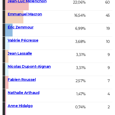
Jean-Luc Mélenchon
22,06%
60
Emmanuel Macron
16,54%
45
Éric Zemmour
6,99%
19
Valérie Pécresse
3,68%
10
Jean Lassalle
3,31%
9
Nicolas Dupont-Aignan
3,31%
9
Fabien Roussel
2,57%
7
Nathalie Arthaud
1,47%
4
Anne Hidalgo
0,74%
2