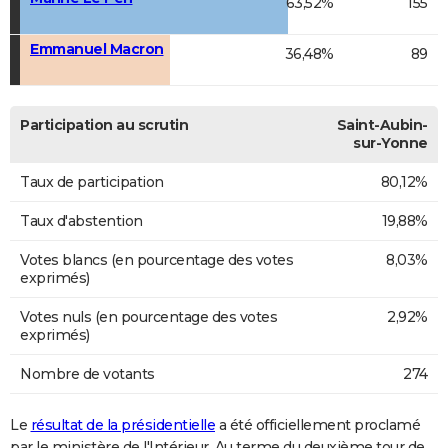
63,52%
155
Emmanuel Macron
36,48%
89
Participation au scrutin
Saint-Aubin-
sur-Yonne
Taux de participation
80,12%
Taux d'abstention
19,88%
Votes blancs (en pourcentage des votes
8,03%
exprimés)
Votes nuls (en pourcentage des votes
2,92%
exprimés)
Nombre de votants
274
Le
résultat de la présidentielle
a été officiellement proclamé
par le ministère de l'Intérieur. Au terme du deuxième tour de