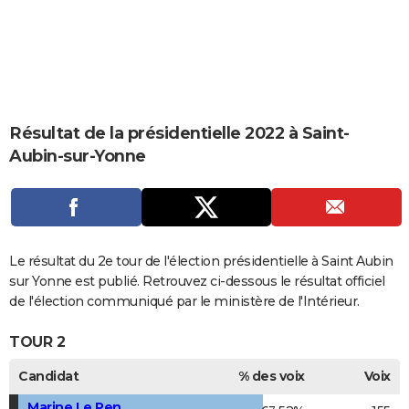
City break
Voyage de noces
Climat
Destinations
Voyage nature
Forum
+
PHOTO
GUIDES D'ACHAT
BONS PLANS
Résultat de la présidentielle 2022 à Saint-
CARTE DE VOEUX
Aubin-sur-Yonne
Carte Bonne année
Carte Pâques
Carte de Noël
Carte Saint-Valentin
Carte d'anniversaire
DICTIONNAIRE
Biographies
Expressions
Dictionnaire
Citations
Proverbes
PROGRAMME TV
COPAINS D'AVANT
Le résultat du 2e tour de l'élection présidentielle à Saint Aubin
Se connecter
Collèges
Universités
Service militaire
S'inscrire
Lycées
Primaires
Entreprises
Avis de recherche
sur Yonne est publié. Retrouvez ci-dessous le résultat officiel
AVIS DE DÉCÈS
de l'élection communiqué par le ministère de l'Intérieur.
FORUM
TOUR 2
Lifestyle
Sport
Television
Cinema
Bricolage
Culture
Auto
Voyage
Candidat
% des voix
Voix
Marine Le Pen