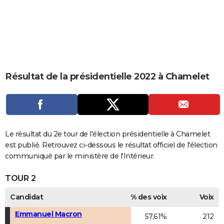
City break
Voyage de noces
Climat
Destinations
Voyage nature
Forum
+
PHOTO
GUIDES D'ACHAT
BONS PLANS
CARTE DE VOEUX
Résultat de la présidentielle 2022 à Chamelet
Carte Bonne année
Carte Pâques
Carte de Noël
Carte Saint-Valentin
Carte d'anniversaire
DICTIONNAIRE
Biographies
Expressions
Dictionnaire
Citations
Proverbes
PROGRAMME TV
COPAINS D'AVANT
Le résultat du 2e tour de l'élection présidentielle à Chamelet
est publié. Retrouvez ci-dessous le résultat officiel de l'élection
Se connecter
Collèges
Universités
Service militaire
S'inscrire
Lycées
Primaires
Entreprises
Avis de recherche
AVIS DE DÉCÈS
communiqué par le ministère de l'Intérieur.
FORUM
TOUR 2
Lifestyle
Sport
Television
Cinema
Bricolage
Culture
Auto
Voyage
Candidat
% des voix
Voix
Emmanuel Macron
57,61%
212