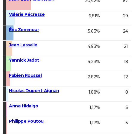
20,42%
87
Valérie Pécresse
6,81%
29
Éric Zemmour
5,63%
24
Jean Lassalle
4,93%
21
Yannick Jadot
4,23%
18
Fabien Roussel
2,82%
12
Nicolas Dupont-Aignan
1,88%
8
Anne Hidalgo
1,17%
5
Philippe Poutou
1,17%
5