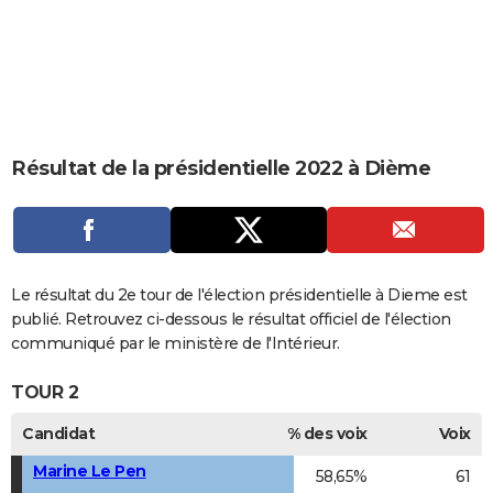
City break
Voyage de noces
Climat
Destinations
Voyage nature
Forum
+
PHOTO
GUIDES D'ACHAT
BONS PLANS
CARTE DE VOEUX
Résultat de la présidentielle 2022 à Dième
Carte Bonne année
Carte Pâques
Carte de Noël
Carte Saint-Valentin
Carte d'anniversaire
DICTIONNAIRE
Biographies
Expressions
Dictionnaire
Citations
Proverbes
PROGRAMME TV
COPAINS D'AVANT
Le résultat du 2e tour de l'élection présidentielle à Dieme est
publié. Retrouvez ci-dessous le résultat officiel de l'élection
Se connecter
Collèges
Universités
Service militaire
S'inscrire
Lycées
Primaires
Entreprises
Avis de recherche
AVIS DE DÉCÈS
communiqué par le ministère de l'Intérieur.
FORUM
TOUR 2
Lifestyle
Sport
Television
Cinema
Bricolage
Culture
Auto
Voyage
Candidat
% des voix
Voix
Marine Le Pen
58,65%
61