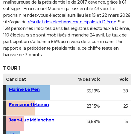
malheureuse de la présidentielle de 2017 devance, grâce à 61
suffrages, Emmanuel Macron qui rassemble 43 voix. Le
prochain rendez-vous électoral aura lieu les 15 et 22 mars 2026
: il s'agira du
résultat des élections municipales à Dième
. Sur
128 personnes inscrites dans les registres électoraux à Dième,
110 électeurs se sont mobilisés dimanche 24 avril. Le taux de
participation s'affiche à 86% au niveau de la commune. Par
rapport à la précédente présidentielle, ce chiffre reste en
hausse de 3 points.
TOUR 1
Candidat
% des voix
Voix
Marine Le Pen
35,19%
38
Emmanuel Macron
23,15%
25
Jean-Luc Mélenchon
13,89%
15