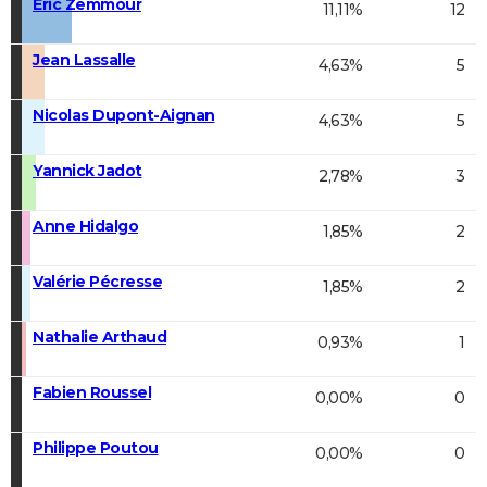
Éric Zemmour
11,11%
12
Jean Lassalle
4,63%
5
Nicolas Dupont-Aignan
4,63%
5
Yannick Jadot
2,78%
3
Anne Hidalgo
1,85%
2
Valérie Pécresse
1,85%
2
Nathalie Arthaud
0,93%
1
Fabien Roussel
0,00%
0
Philippe Poutou
0,00%
0