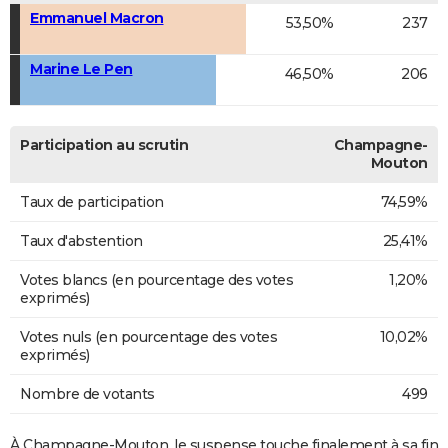
Emmanuel Macron
53,50%
237
Marine Le Pen
46,50%
206
Participation au scrutin
Champagne-
Mouton
Taux de participation
74,59%
Taux d'abstention
25,41%
Votes blancs (en pourcentage des votes
1,20%
exprimés)
Votes nuls (en pourcentage des votes
10,02%
exprimés)
Nombre de votants
499
À Champagne-Mouton, le suspense touche finalement à sa fin