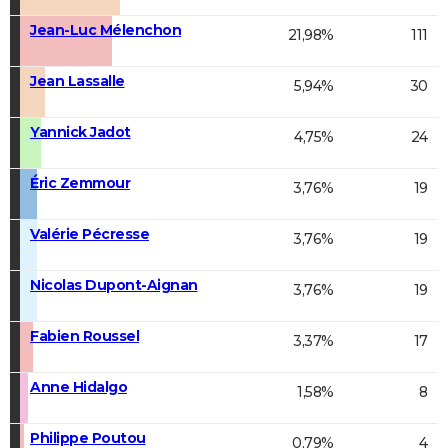
Jean-Luc Mélenchon
21,98%
111
Jean Lassalle
5,94%
30
Yannick Jadot
4,75%
24
Éric Zemmour
3,76%
19
Valérie Pécresse
3,76%
19
Nicolas Dupont-Aignan
3,76%
19
Fabien Roussel
3,37%
17
Anne Hidalgo
1,58%
8
Philippe Poutou
0,79%
4