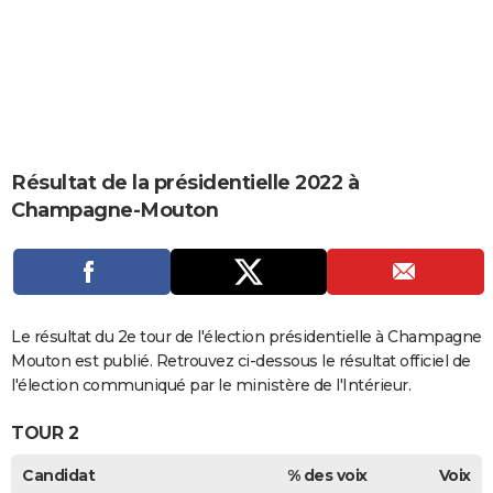
City break
Voyage de noces
Climat
Destinations
Voyage nature
Forum
+
PHOTO
GUIDES D'ACHAT
BONS PLANS
CARTE DE VOEUX
Résultat de la présidentielle 2022 à
Carte Bonne année
Carte Pâques
Carte de Noël
Carte Saint-Valentin
Carte d'anniversaire
DICTIONNAIRE
Champagne-Mouton
Biographies
Expressions
Dictionnaire
Citations
Proverbes
PROGRAMME TV
COPAINS D'AVANT
Se connecter
Collèges
Universités
Service militaire
S'inscrire
Lycées
Primaires
Entreprises
Avis de recherche
Le résultat du 2e tour de l'élection présidentielle à Champagne
AVIS DE DÉCÈS
Mouton est publié. Retrouvez ci-dessous le résultat officiel de
FORUM
l'élection communiqué par le ministère de l'Intérieur.
Lifestyle
Sport
Television
Cinema
Bricolage
Culture
Auto
Voyage
TOUR 2
Candidat
% des voix
Voix