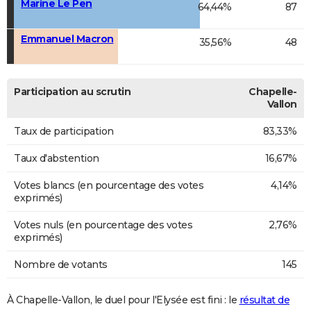
Marine Le Pen
64,44%
87
Emmanuel Macron
35,56%
48
Participation au scrutin
Chapelle-
Vallon
Taux de participation
83,33%
Taux d'abstention
16,67%
Votes blancs (en pourcentage des votes
4,14%
exprimés)
Votes nuls (en pourcentage des votes
2,76%
exprimés)
Nombre de votants
145
À Chapelle-Vallon, le duel pour l'Elysée est fini : le
résultat de