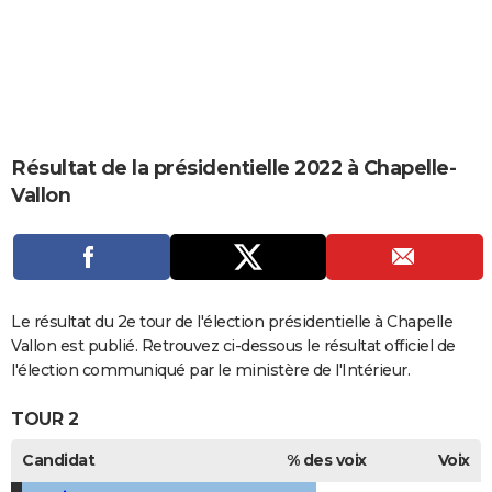
City break
Voyage de noces
Climat
Destinations
Voyage nature
Forum
+
PHOTO
GUIDES D'ACHAT
BONS PLANS
CARTE DE VOEUX
Résultat de la présidentielle 2022 à Chapelle-
Vallon
Carte Bonne année
Carte Pâques
Carte de Noël
Carte Saint-Valentin
Carte d'anniversaire
DICTIONNAIRE
Biographies
Expressions
Dictionnaire
Citations
Proverbes
PROGRAMME TV
COPAINS D'AVANT
Le résultat du 2e tour de l'élection présidentielle à Chapelle
Se connecter
Collèges
Universités
Service militaire
S'inscrire
Lycées
Primaires
Entreprises
Avis de recherche
AVIS DE DÉCÈS
Vallon est publié. Retrouvez ci-dessous le résultat officiel de
l'élection communiqué par le ministère de l'Intérieur.
FORUM
TOUR 2
Lifestyle
Sport
Television
Cinema
Bricolage
Culture
Auto
Voyage
Candidat
% des voix
Voix