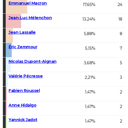
Emmanuel Macron
17,65%
24
Jean-Luc Mélenchon
13,24%
18
Jean Lassalle
5,88%
8
Éric Zemmour
5,15%
7
Nicolas Dupont-Aignan
3,68%
5
Valérie Pécresse
2,21%
3
Fabien Roussel
1,47%
2
Anne Hidalgo
1,47%
2
Yannick Jadot
1,47%
2