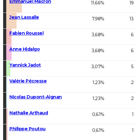
Emmanuel Macron
11,66%
19
Jean Lassalle
7,98%
13
Fabien Roussel
3,68%
6
Anne Hidalgo
3,68%
6
Yannick Jadot
3,07%
5
Valérie Pécresse
1,23%
2
Nicolas Dupont-Aignan
1,23%
2
Nathalie Arthaud
0,61%
1
Philippe Poutou
0,61%
1