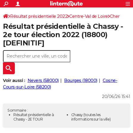
ACTUALITÉS
Connexion
S'inscrire
Résultat présidentielle 2022
Centre-Val de Loire
Rechercher
Cher
Société
Education
Villes
Politique
Faits Divers
Monde
+
SPORT
Résultat présidentielle à Chassy -
Football
Cyclisme
Forum
Coupe du monde 2026
Tennis
Rugby
CULTURE
2e tour élection 2022 (18800)
[DEFINITIF]
TNT
Cinéma
Musique
Programme TV
Streaming
Sorties cinéma
+
FINANCE
Impôts
Immobilier
Banque
Crédit
Retraite
Epargne
Risques naturels par ville
Assurance
AUTO
Réserver un essai
Berlines
Forum auto
Essais
Citadines
SUV
+
HIGH-TECH
Meilleur smartphone
Ordinateurs
Guide high-tech
Mobiles
Internet
Jeux vidéo
+
BRICOLAGE
Voir aussi :
Nevers (58000)
Bourges (18000)
Cosne-
Cours-sur-Loire (58200)
Aménagement intérieur
Cuisine
Jardinage
+
Forum
Extérieur
Salle de bains
Rangement
WEEK-END
20/06/26 15:41
Escapades
Expositions
Week-end nature
Guides de France
Patrimoine
Musées
+
LIFESTYLE
Sommaire :
Bien-être
Mode
+
Art de vivre
Loisirs
Modes de vie
Résultat présidentielle à
Chassy
(toutes les
SANTE
Chassy - 2E TOUR
informations sur la ville)
Guide de la santé
Médicaments
+
Alimentation
Maladies
Sommeil
VOYAGE