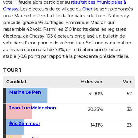
vote : il faudra alors participer au
résultat des municipales à
Chassy
. Les électeurs de ce village du
Cher
se sont prononcés
pour Marine Le Pen. La fille du fondateur du Front National y
précède, grâce à 94 suffrages, Emmanuel Macron qui
rassemble 42 voix. Parmi les 210 inscrits dans les registres
électoraux à Chassy, 153 électeurs ont glissé un bulletin de
vote dans l'urne pour le deuxième tour. Soit une participation
au niveau communal de 73%, un indicateur qui demeure
stable (-0.6 point) par rapport à la précédente présidentielle.
TOUR 1
Candidat
% des voix
Voix
Marine Le Pen
31,90%
52
Jean-Luc Mélenchon
20,25%
33
Éric Zemmour
14,11%
23