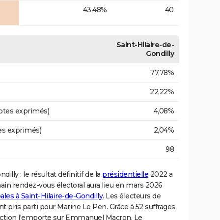
43,48%
40
Saint-Hilaire-de-
Gondilly
77,78%
22,22%
otes exprimés)
4,08%
es exprimés)
2,04%
98
lly : le résultat définitif de la
présidentielle
2022 a
ain rendez-vous électoral aura lieu en mars 2026
ales à Saint-Hilaire-de-Gondilly
. Les électeurs de
t pris parti pour Marine Le Pen. Grâce à 52 suffrages,
élection l'emporte sur Emmanuel Macron. Le