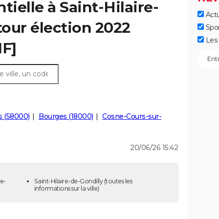
tielle à Saint-Hilaire-
Actu
tour élection 2022
Spo
Les 
IF]
s (58000)
Bourges (18000)
Cosne-Cours-sur-
20/06/26 15:42
de-
Saint-Hilaire-de-Gondilly
(toutes les
informations sur la ville)