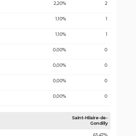
2,20%
2
1,10%
1
1,10%
1
0,00%
0
0,00%
0
0,00%
0
0,00%
0
Saint-Hilaire-de-
Gondilly
65,47%