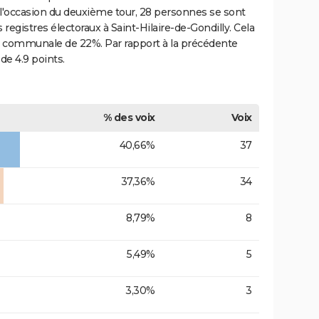
 l'occasion du deuxième tour, 28 personnes se sont
 registres électoraux à Saint-Hilaire-de-Gondilly. Cela
e communale de 22%. Par rapport à la précédente
de 4.9 points.
% des voix
Voix
40,66%
37
37,36%
34
8,79%
8
5,49%
5
3,30%
3