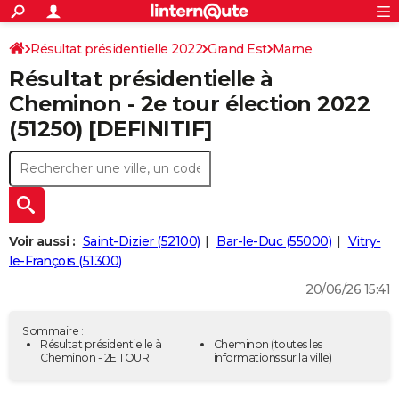
ACTUALITÉS
Connexion
S'inscrire
Résultat présidentielle 2022
Grand Est
Marne
Rechercher
Société
Education
Villes
Politique
Faits Divers
Monde
+
SPORT
Résultat présidentielle à
Football
Cyclisme
Forum
Coupe du monde 2026
Tennis
Rugby
CULTURE
Cheminon - 2e tour élection 2022
(51250) [DEFINITIF]
TNT
Cinéma
Musique
Programme TV
Streaming
Sorties cinéma
+
FINANCE
Impôts
Immobilier
Banque
Crédit
Retraite
Epargne
Risques naturels par ville
Assurance
AUTO
Réserver un essai
Berlines
Forum auto
Essais
Citadines
SUV
+
HIGH-TECH
Meilleur smartphone
Ordinateurs
Guide high-tech
Mobiles
Internet
Jeux vidéo
+
BRICOLAGE
Voir aussi :
Saint-Dizier (52100)
Bar-le-Duc (55000)
Vitry-
le-François (51300)
Aménagement intérieur
Cuisine
Jardinage
+
Forum
Extérieur
Salle de bains
Rangement
WEEK-END
20/06/26 15:41
Escapades
Expositions
Week-end nature
Guides de France
Patrimoine
Musées
+
LIFESTYLE
Sommaire :
Bien-être
Mode
+
Art de vivre
Loisirs
Modes de vie
Résultat présidentielle à
Cheminon
(toutes les
SANTE
Cheminon - 2E TOUR
informations sur la ville)
Guide de la santé
Médicaments
+
Alimentation
Maladies
Sommeil
VOYAGE