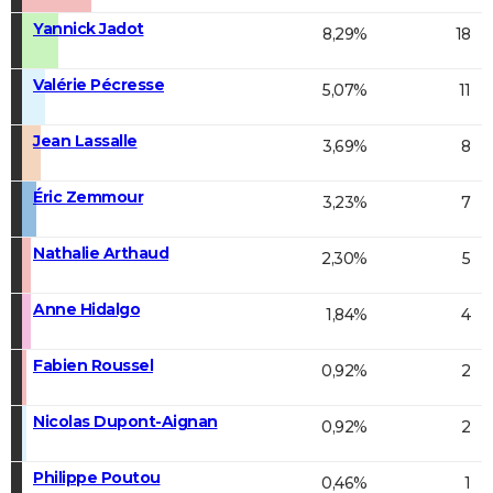
Yannick Jadot
8,29%
18
Valérie Pécresse
5,07%
11
Jean Lassalle
3,69%
8
Éric Zemmour
3,23%
7
Nathalie Arthaud
2,30%
5
Anne Hidalgo
1,84%
4
Fabien Roussel
0,92%
2
Nicolas Dupont-Aignan
0,92%
2
Philippe Poutou
0,46%
1