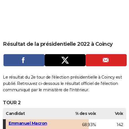
City break
Voyage de noces
Climat
Destinations
Voyage nature
Forum
+
PHOTO
GUIDES D'ACHAT
BONS PLANS
CARTE DE VOEUX
Résultat de la présidentielle 2022 à Coincy
Carte Bonne année
Carte Pâques
Carte de Noël
Carte Saint-Valentin
Carte d'anniversaire
DICTIONNAIRE
Biographies
Expressions
Dictionnaire
Citations
Proverbes
PROGRAMME TV
COPAINS D'AVANT
Le résultat du 2e tour de l'élection présidentielle à Coincy est
publié. Retrouvez ci-dessous le résultat officiel de l'élection
Se connecter
Collèges
Universités
Service militaire
S'inscrire
Lycées
Primaires
Entreprises
Avis de recherche
AVIS DE DÉCÈS
communiqué par le ministère de l'Intérieur.
FORUM
TOUR 2
Lifestyle
Sport
Television
Cinema
Bricolage
Culture
Auto
Voyage
Candidat
% des voix
Voix
Emmanuel Macron
68,93%
142