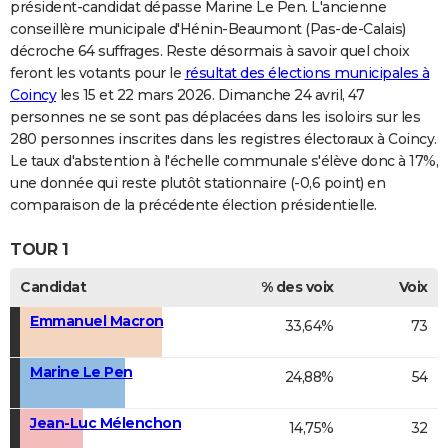
président-candidat dépasse Marine Le Pen. L'ancienne
conseillère municipale d'Hénin-Beaumont (Pas-de-Calais)
décroche 64 suffrages. Reste désormais à savoir quel choix
feront les votants pour le
résultat des élections municipales à
Coincy
les 15 et 22 mars 2026. Dimanche 24 avril, 47
personnes ne se sont pas déplacées dans les isoloirs sur les
280 personnes inscrites dans les registres électoraux à Coincy.
Le taux d'abstention à l'échelle communale s'élève donc à 17%,
une donnée qui reste plutôt stationnaire (-0,6 point) en
comparaison de la précédente élection présidentielle.
TOUR 1
Candidat
% des voix
Voix
Emmanuel Macron
33,64%
73
Marine Le Pen
24,88%
54
Jean-Luc Mélenchon
14,75%
32