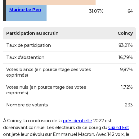
Marine Le Pen
31,07%
64
Participation au scrutin
Coincy
Taux de participation
83,21%
Taux d'abstention
16,79%
Votes blancs (en pourcentage des votes
9,87%
exprimés)
Votes nuls (en pourcentage des votes
1,72%
exprimés)
Nombre de votants
233
À Coincy, la conclusion de la
présidentielle
2022 est
dorénavant connue. Les électeurs de ce bourg du
Grand Est
ont jeté leur dévolu sur Emmanuel Macron. Avec 142 voix, le