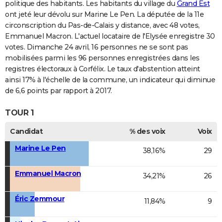
politique des habitants. Les habitants du village du
Grand Est
ont jeté leur dévolu sur Marine Le Pen. La députée de la 11e
circonscription du Pas-de-Calais y distance, avec 48 votes,
Emmanuel Macron. L'actuel locataire de l'Elysée enregistre 30
votes. Dimanche 24 avril, 16 personnes ne se sont pas
mobilisées parmi les 96 personnes enregistrées dans les
registres électoraux à Corfélix. Le taux d'abstention atteint
ainsi 17% à l'échelle de la commune, un indicateur qui diminue
de 6,6 points par rapport à 2017.
TOUR 1
Candidat
% des voix
Voix
Marine Le Pen
38,16%
29
Emmanuel Macron
34,21%
26
Éric Zemmour
11,84%
9