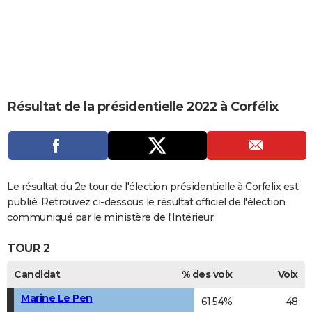
City break
Voyage de noces
Climat
Destinations
Voyage nature
Forum
+
PHOTO
GUIDES D'ACHAT
BONS PLANS
CARTE DE VOEUX
Résultat de la présidentielle 2022 à Corfélix
Carte Bonne année
Carte Pâques
Carte de Noël
Carte Saint-Valentin
Carte d'anniversaire
DICTIONNAIRE
Biographies
Expressions
Dictionnaire
Citations
Proverbes
PROGRAMME TV
COPAINS D'AVANT
Le résultat du 2e tour de l'élection présidentielle à Corfelix est
publié. Retrouvez ci-dessous le résultat officiel de l'élection
Se connecter
Collèges
Universités
Service militaire
S'inscrire
Lycées
Primaires
Entreprises
Avis de recherche
AVIS DE DÉCÈS
communiqué par le ministère de l'Intérieur.
FORUM
TOUR 2
Lifestyle
Sport
Television
Cinema
Bricolage
Culture
Auto
Voyage
Candidat
% des voix
Voix
Marine Le Pen
61,54%
48