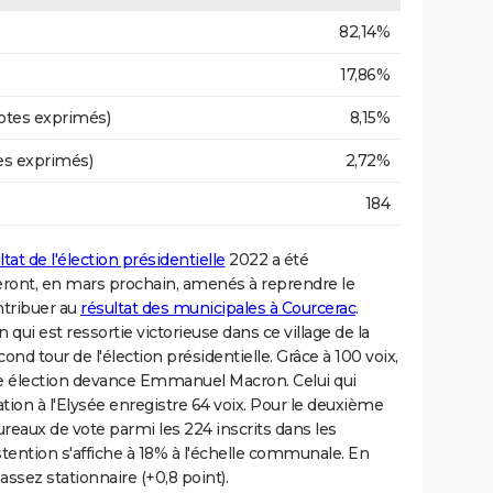
82,14%
17,86%
otes exprimés)
8,15%
es exprimés)
2,72%
184
ltat de l'élection présidentielle
2022 a été
seront, en mars prochain, amenés à reprendre le
tribuer au
résultat des municipales à Courcerac
.
qui est ressortie victorieuse dans ce village de la
ond tour de l'élection présidentielle. Grâce à 100 voix,
ère élection devance Emmanuel Macron. Celui qui
tion à l'Elysée enregistre 64 voix. Pour le deuxième
ureaux de vote parmi les 224 inscrits dans les
stention s'affiche à 18% à l'échelle communale. En
assez stationnaire (+0,8 point).