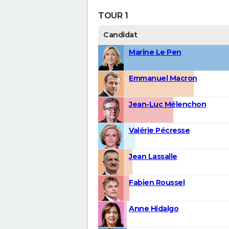
TOUR 1
Candidat
Marine Le Pen
Emmanuel Macron
Jean-Luc Mélenchon
Valérie Pécresse
Jean Lassalle
Fabien Roussel
Anne Hidalgo