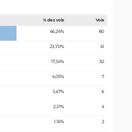
% des voix
Voix
46,24%
80
23,70%
41
17,34%
30
4,05%
7
3,47%
6
2,31%
4
1,16%
2