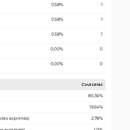
0,58%
1
0,58%
1
0,58%
1
0,00%
0
0,00%
0
Courcerac
80,36%
19,64%
otes exprimés)
2,78%
es exprimés)
1,11%