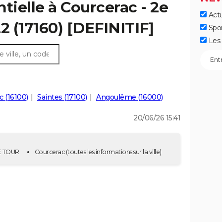
tielle à Courcerac - 2e
Actu
2 (17160) [DEFINITIF]
Spo
Les 
 (16100)
Saintes (17100)
Angoulême (16000)
20/06/26 15:41
2E TOUR
Courcerac
(toutes les informations sur la ville)