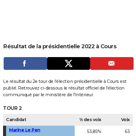
City break
Voyage de noces
Climat
Destinations
Voyage nature
Forum
+
PHOTO
GUIDES D'ACHAT
BONS PLANS
CARTE DE VOEUX
Résultat de la présidentielle 2022 à Cours
Carte Bonne année
Carte Pâques
Carte de Noël
Carte Saint-Valentin
Carte d'anniversaire
DICTIONNAIRE
Biographies
Expressions
Dictionnaire
Citations
Proverbes
PROGRAMME TV
COPAINS D'AVANT
Le résultat du 2e tour de l'élection présidentielle à Cours est
publié. Retrouvez ci-dessous le résultat officiel de l'élection
Se connecter
Collèges
Universités
Service militaire
S'inscrire
Lycées
Primaires
Entreprises
Avis de recherche
AVIS DE DÉCÈS
communiqué par le ministère de l'Intérieur.
FORUM
TOUR 2
Lifestyle
Sport
Television
Cinema
Bricolage
Culture
Auto
Voyage
Candidat
% des voix
Voix
Marine Le Pen
53,85%
63