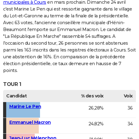
municipales à Cours
en mars prochain. Dimanche 24 avril
c'est Marine Le Pen qui est ressortie gagnante dans le village
du Lot-et-Garonne au terme de la finale de la présidentielle.
Avec 63 votes, l'ancienne conseillère municipale d'Hénin-
Beaumont l'emporte sur Emmanuel Macron. Le candidat de
"La République En Marche" rassemble 54 suffrages. A
l'occasion du second tour, 26 personnes se sont abstenues
parmi les 163 inscrits dans les registres électoraux à Cours. Soit
une abstention de 16%. En comparaison de la précédente
élection présidentielle, ce taux demeure en hausse de 7
points.
TOUR 1
Candidat
% des voix
Voix
Marine Le Pen
26,28%
36
Emmanuel Macron
24,82%
34
Jean-Luc Mélenchon