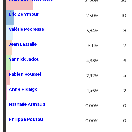
21,90%
30
Éric Zemmour
7,30%
10
Valérie Pécresse
5,84%
8
Jean Lassalle
5,11%
7
Yannick Jadot
4,38%
6
Fabien Roussel
2,92%
4
Anne Hidalgo
1,46%
2
Nathalie Arthaud
0,00%
0
Philippe Poutou
0,00%
0