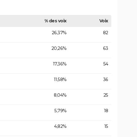
% des voix
Voix
26,37%
82
20,26%
63
17,36%
54
11,58%
36
8,04%
25
5,79%
18
4,82%
15