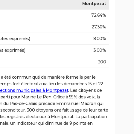
Montpezat
72,64%
27,36%
otes exprimés)
8,00%
es exprimés)
3,00%
300
a été communiqué de manière formelle par le
temps fort électoral aura lieu les dimanches 15 et 22
élections municipales à Montpezat
. Les citoyens de
 parti pour Marine Le Pen. Grâce à 55% des voix, la
ion du Pas-de-Calais précède Emmanuel Macron qui
 second tour, 300 citoyens ont fait usage de leur carte
 les registres électoraux à Montpezat. La participation
nale, un indicateur qui diminue de 9 points en