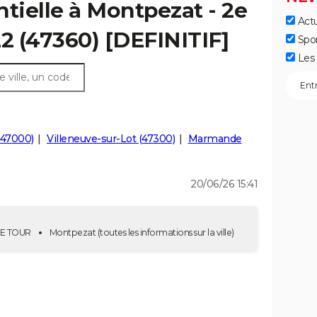
ntielle à Montpezat - 2e
Actu
22 (47360) [DEFINITIF]
Spo
Les 
(47000)
Villeneuve-sur-Lot (47300)
Marmande
20/06/26 15:41
 2E TOUR
Montpezat
(toutes les informations sur la ville)