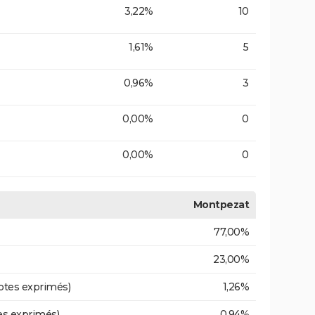
3,22%
10
1,61%
5
0,96%
3
0,00%
0
0,00%
0
Montpezat
77,00%
23,00%
otes exprimés)
1,26%
es exprimés)
0,94%