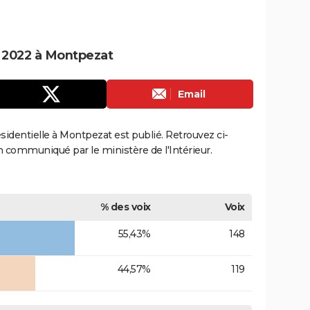
e 2022 à Montpezat
Email
résidentielle à Montpezat est publié. Retrouvez ci-
ion communiqué par le ministère de l'Intérieur.
% des voix
Voix
55,43%
148
44,57%
119