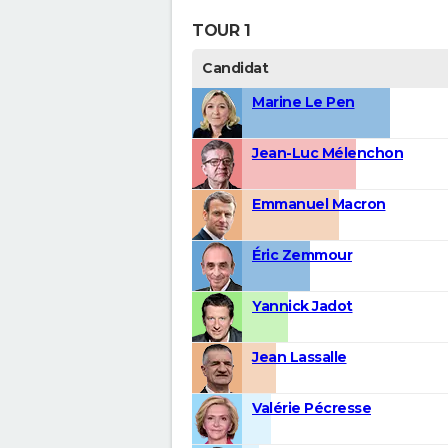
TOUR 1
Candidat
Marine Le Pen
Jean-Luc Mélenchon
Emmanuel Macron
Éric Zemmour
Yannick Jadot
Jean Lassalle
Valérie Pécresse