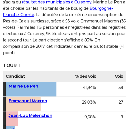
s'agira du
résultat des municipales à Cuiserey
. Marine Le Pen a
été choisie par les habitants de ce bourg de
Bourgogne-
Franche-Comté
. La députée de la onzième circonscription du
Pas-de-Calais surclasse, grâce à 53 voix, Emmanuel Macron (35
votes). Parmi les 115 personnes enregistrées dans les registres
électoraux à Cuiserey, 95 électeurs ont pris part au scrutin pour
le second tour. La participation s'affiche à 83%. En
comparaison de 2017, cet indicateur demeure plutôt stable (+1
point).
TOUR 1
Candidat
% des voix
Voix
Marine Le Pen
41,94%
39
Emmanuel Macron
29,03%
27
Jean-Luc Mélenchon
9,68%
9