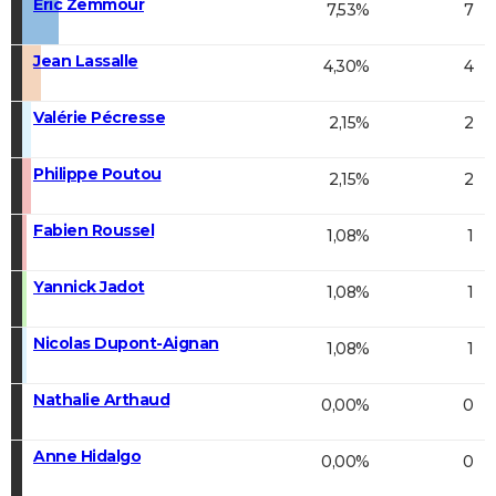
Éric Zemmour
7,53%
7
Jean Lassalle
4,30%
4
Valérie Pécresse
2,15%
2
Philippe Poutou
2,15%
2
Fabien Roussel
1,08%
1
Yannick Jadot
1,08%
1
Nicolas Dupont-Aignan
1,08%
1
Nathalie Arthaud
0,00%
0
Anne Hidalgo
0,00%
0