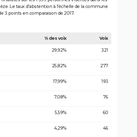
èze. Le taux d'abstention à l'échelle de la commune
de 3 points en comparaison de 2017.
% des voix
Voix
29,92%
321
25,82%
277
17,99%
193
7,08%
76
5,59%
60
4,29%
46