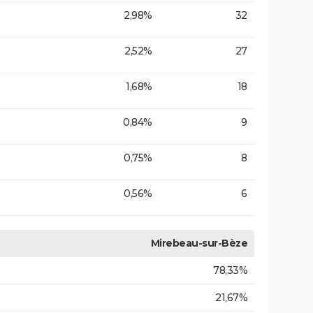
2,98%
32
2,52%
27
1,68%
18
0,84%
9
0,75%
8
0,56%
6
Mirebeau-sur-Bèze
78,33%
21,67%