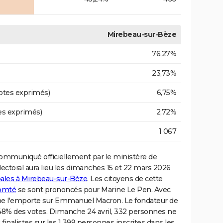
Mirebeau-sur-Bèze
76,27%
23,73%
otes exprimés)
6,75%
es exprimés)
2,72%
1 067
ommuniqué officiellement par le ministère de
lectoral aura lieu les dimanches 15 et 22 mars 2026
pales à Mirebeau-sur-Bèze
. Les citoyens de cette
omté
se sont prononcés pour Marine Le Pen. Avec
ne l'emporte sur Emmanuel Macron. Le fondateur de
48% des votes. Dimanche 24 avril, 332 personnes ne
 finalistes sur les 1 399 personnes inscrites dans les