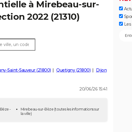
ntielle à Mirebeau-sur-
Actu
ection 2022 (21310)
Spo
Les 
ny-Saint-Sauveur (21800)
Quetigny (21800)
Dijon
20/06/26 15:41
-Bèze -
Mirebeau-sur-Bèze
(toutes les informations sur
la ville)