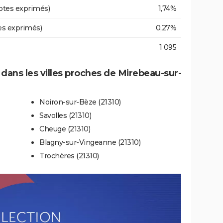
otes exprimés)
1,74%
es exprimés)
0,27%
1 095
e dans les villes proches de Mirebeau-sur-
Noiron-sur-Bèze (21310)
Savolles (21310)
Cheuge (21310)
Blagny-sur-Vingeanne (21310)
Trochères (21310)