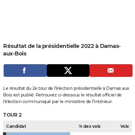
City break
Voyage de noces
Climat
Destinations
Voyage nature
Forum
+
PHOTO
GUIDES D'ACHAT
BONS PLANS
CARTE DE VOEUX
Résultat de la présidentielle 2022 à Damas-
aux-Bois
Carte Bonne année
Carte Pâques
Carte de Noël
Carte Saint-Valentin
Carte d'anniversaire
DICTIONNAIRE
Biographies
Expressions
Dictionnaire
Citations
Proverbes
PROGRAMME TV
COPAINS D'AVANT
Le résultat du 2e tour de l'élection présidentielle à Damas aux
Se connecter
Collèges
Universités
Service militaire
S'inscrire
Lycées
Primaires
Entreprises
Avis de recherche
AVIS DE DÉCÈS
Bois est publié. Retrouvez ci-dessous le résultat officiel de
l'élection communiqué par le ministère de l'Intérieur.
FORUM
TOUR 2
Lifestyle
Sport
Television
Cinema
Bricolage
Culture
Auto
Voyage
Candidat
% des voix
Voix