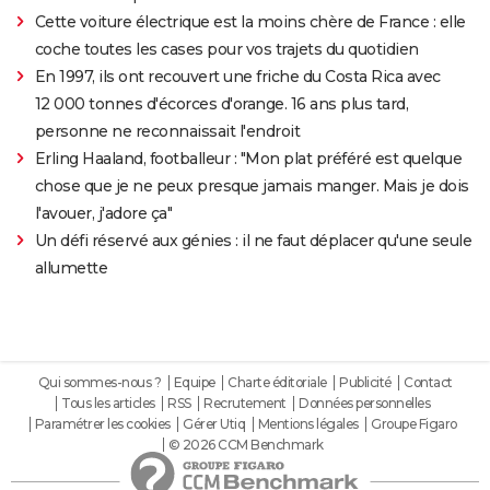
Cette voiture électrique est la moins chère de France : elle
coche toutes les cases pour vos trajets du quotidien
En 1997, ils ont recouvert une friche du Costa Rica avec
12 000 tonnes d'écorces d'orange. 16 ans plus tard,
personne ne reconnaissait l'endroit
Erling Haaland, footballeur : "Mon plat préféré est quelque
chose que je ne peux presque jamais manger. Mais je dois
l'avouer, j'adore ça"
Un défi réservé aux génies : il ne faut déplacer qu'une seule
allumette
Qui sommes-nous ?
Equipe
Charte éditoriale
Publicité
Contact
Tous les articles
RSS
Recrutement
Données personnelles
Paramétrer les cookies
Gérer Utiq
Mentions légales
Groupe Figaro
© 2026 CCM Benchmark