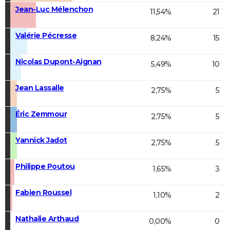
Jean-Luc Mélenchon
11,54%
21
Valérie Pécresse
8,24%
15
Nicolas Dupont-Aignan
5,49%
10
Jean Lassalle
2,75%
5
Éric Zemmour
2,75%
5
Yannick Jadot
2,75%
5
Philippe Poutou
1,65%
3
Fabien Roussel
1,10%
2
Nathalie Arthaud
0,00%
0