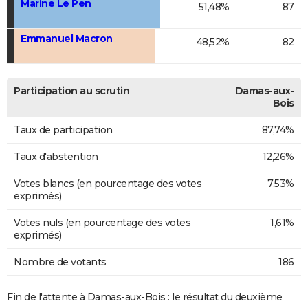
Marine Le Pen
51,48%
87
Emmanuel Macron
48,52%
82
Participation au scrutin
Damas-aux-
Bois
Taux de participation
87,74%
Taux d'abstention
12,26%
Votes blancs (en pourcentage des votes
7,53%
exprimés)
Votes nuls (en pourcentage des votes
1,61%
exprimés)
Nombre de votants
186
Fin de l'attente à Damas-aux-Bois : le résultat du deuxième