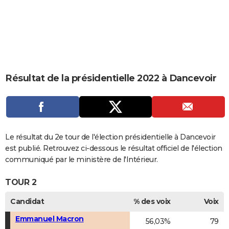
City break
Voyage de noces
Climat
Destinations
Voyage nature
Forum
+
PHOTO
GUIDES D'ACHAT
BONS PLANS
CARTE DE VOEUX
Résultat de la présidentielle 2022 à Dancevoir
Carte Bonne année
Carte Pâques
Carte de Noël
Carte Saint-Valentin
Carte d'anniversaire
DICTIONNAIRE
Biographies
Expressions
Dictionnaire
Citations
Proverbes
PROGRAMME TV
COPAINS D'AVANT
Le résultat du 2e tour de l'élection présidentielle à Dancevoir
est publié. Retrouvez ci-dessous le résultat officiel de l'élection
Se connecter
Collèges
Universités
Service militaire
S'inscrire
Lycées
Primaires
Entreprises
Avis de recherche
AVIS DE DÉCÈS
communiqué par le ministère de l'Intérieur.
FORUM
TOUR 2
Lifestyle
Sport
Television
Cinema
Bricolage
Culture
Auto
Voyage
Candidat
% des voix
Voix
Emmanuel Macron
56,03%
79