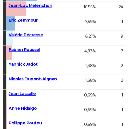
Jean-Luc Mélenchon
16,55%
24
Éric Zemmour
7,59%
11
Valérie Pécresse
6,21%
9
Fabien Roussel
4,83%
7
Yannick Jadot
1,38%
2
Nicolas Dupont-Aignan
1,38%
2
Jean Lassalle
0,69%
1
Anne Hidalgo
0,69%
1
Philippe Poutou
0,69%
1