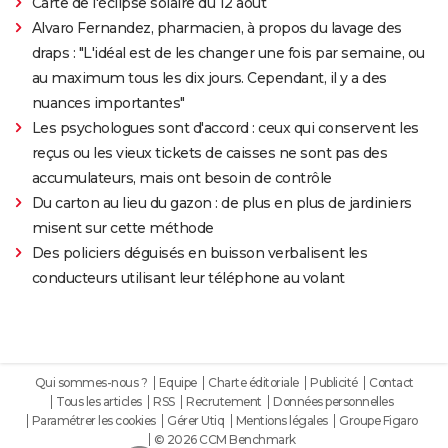
Carte de l'éclipse solaire du 12 août
Alvaro Fernandez, pharmacien, à propos du lavage des
draps : "L'idéal est de les changer une fois par semaine, ou
au maximum tous les dix jours. Cependant, il y a des
nuances importantes"
Les psychologues sont d'accord : ceux qui conservent les
reçus ou les vieux tickets de caisses ne sont pas des
accumulateurs, mais ont besoin de contrôle
Du carton au lieu du gazon : de plus en plus de jardiniers
misent sur cette méthode
Des policiers déguisés en buisson verbalisent les
conducteurs utilisant leur téléphone au volant
Qui sommes-nous ?
Equipe
Charte éditoriale
Publicité
Contact
Tous les articles
RSS
Recrutement
Données personnelles
Paramétrer les cookies
Gérer Utiq
Mentions légales
Groupe Figaro
© 2026 CCM Benchmark