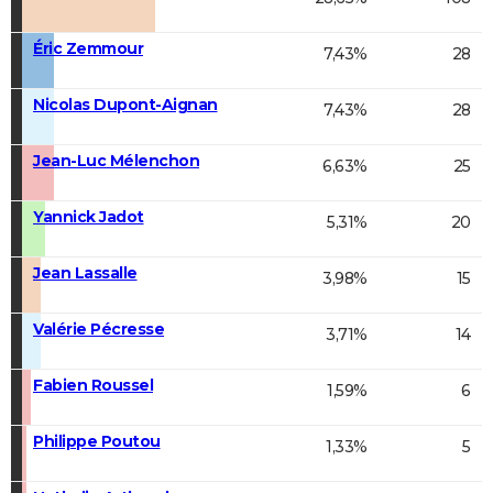
Éric Zemmour
7,43%
28
Nicolas Dupont-Aignan
7,43%
28
Jean-Luc Mélenchon
6,63%
25
Yannick Jadot
5,31%
20
Jean Lassalle
3,98%
15
Valérie Pécresse
3,71%
14
Fabien Roussel
1,59%
6
Philippe Poutou
1,33%
5