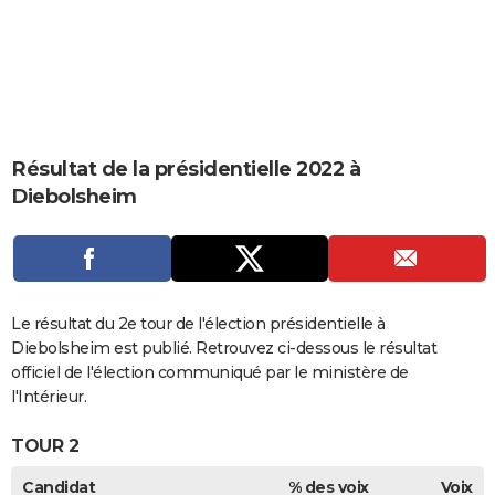
City break
Voyage de noces
Climat
Destinations
Voyage nature
Forum
+
PHOTO
GUIDES D'ACHAT
BONS PLANS
CARTE DE VOEUX
Résultat de la présidentielle 2022 à
Diebolsheim
Carte Bonne année
Carte Pâques
Carte de Noël
Carte Saint-Valentin
Carte d'anniversaire
DICTIONNAIRE
Biographies
Expressions
Dictionnaire
Citations
Proverbes
PROGRAMME TV
COPAINS D'AVANT
Le résultat du 2e tour de l'élection présidentielle à
Se connecter
Collèges
Universités
Service militaire
S'inscrire
Lycées
Primaires
Entreprises
Avis de recherche
AVIS DE DÉCÈS
Diebolsheim est publié. Retrouvez ci-dessous le résultat
officiel de l'élection communiqué par le ministère de
FORUM
l'Intérieur.
Lifestyle
Sport
Television
Cinema
Bricolage
Culture
Auto
Voyage
TOUR 2
Candidat
% des voix
Voix