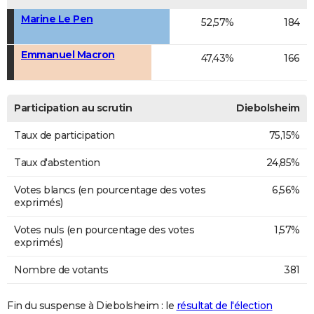
Marine Le Pen
52,57%
184
Emmanuel Macron
47,43%
166
Participation au scrutin
Diebolsheim
Taux de participation
75,15%
Taux d'abstention
24,85%
Votes blancs (en pourcentage des votes
6,56%
exprimés)
Votes nuls (en pourcentage des votes
1,57%
exprimés)
Nombre de votants
381
Fin du suspense à Diebolsheim : le
résultat de l'élection