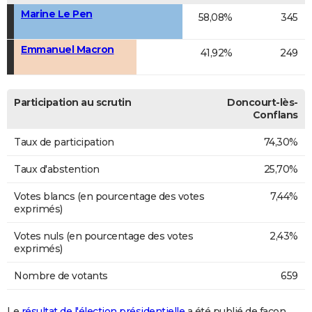
Marine Le Pen
58,08%
345
Emmanuel Macron
41,92%
249
Participation au scrutin
Doncourt-lès-
Conflans
Taux de participation
74,30%
Taux d'abstention
25,70%
Votes blancs (en pourcentage des votes
7,44%
exprimés)
Votes nuls (en pourcentage des votes
2,43%
exprimés)
Nombre de votants
659
Le
résultat de l'élection présidentielle
a été publié de façon