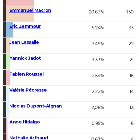
Emmanuel Macron
20,63%
130
Éric Zemmour
5,24%
33
Jean Lassalle
3,49%
22
Yannick Jadot
3,33%
21
Fabien Roussel
2,54%
16
Valérie Pécresse
2,22%
14
Nicolas Dupont-Aignan
2,06%
13
Anne Hidalgo
0,95%
6
Nathalie Arthaud
0,63%
4