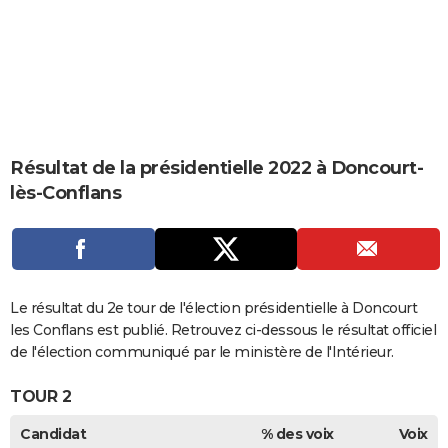
City break
Voyage de noces
Climat
Destinations
Voyage nature
Forum
+
PHOTO
GUIDES D'ACHAT
BONS PLANS
CARTE DE VOEUX
Résultat de la présidentielle 2022 à Doncourt-
Carte Bonne année
Carte Pâques
Carte de Noël
Carte Saint-Valentin
Carte d'anniversaire
DICTIONNAIRE
lès-Conflans
Biographies
Expressions
Dictionnaire
Citations
Proverbes
PROGRAMME TV
COPAINS D'AVANT
Se connecter
Collèges
Universités
Service militaire
S'inscrire
Lycées
Primaires
Entreprises
Avis de recherche
Le résultat du 2e tour de l'élection présidentielle à Doncourt
AVIS DE DÉCÈS
les Conflans est publié. Retrouvez ci-dessous le résultat officiel
FORUM
de l'élection communiqué par le ministère de l'Intérieur.
Lifestyle
Sport
Television
Cinema
Bricolage
Culture
Auto
Voyage
TOUR 2
Candidat
% des voix
Voix