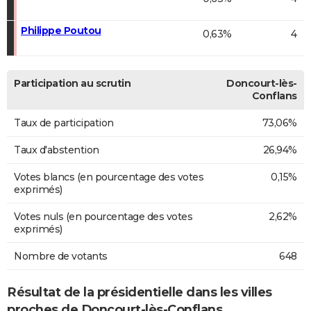
Philippe Poutou
0,63%
4
Participation au scrutin
Doncourt-lès-
Conflans
Taux de participation
73,06%
Taux d'abstention
26,94%
Votes blancs (en pourcentage des votes
0,15%
exprimés)
Votes nuls (en pourcentage des votes
2,62%
exprimés)
Nombre de votants
648
Résultat de la présidentielle dans les villes
proches de Doncourt-lès-Conflans