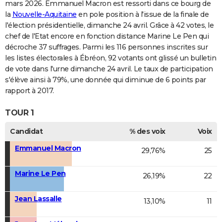
mars 2026. Emmanuel Macron est ressorti dans ce bourg de
la
Nouvelle-Aquitaine
en pole position à l'issue de la finale de
l'élection présidentielle, dimanche 24 avril. Grâce à 42 votes, le
chef de l'Etat encore en fonction distance Marine Le Pen qui
décroche 37 suffrages. Parmi les 116 personnes inscrites sur
les listes électorales à Ébréon, 92 votants ont glissé un bulletin
de vote dans l'urne dimanche 24 avril. Le taux de participation
s'élève ainsi à 79%, une donnée qui diminue de 6 points par
rapport à 2017.
TOUR 1
Candidat
% des voix
Voix
Emmanuel Macron
29,76%
25
Marine Le Pen
26,19%
22
Jean Lassalle
13,10%
11