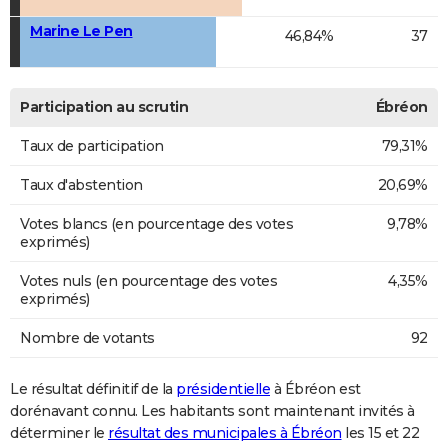
Marine Le Pen
46,84%
37
Participation au scrutin
Ébréon
Taux de participation
79,31%
Taux d'abstention
20,69%
Votes blancs (en pourcentage des votes
9,78%
exprimés)
Votes nuls (en pourcentage des votes
4,35%
exprimés)
Nombre de votants
92
Le résultat définitif de la
présidentielle
à Ébréon est
dorénavant connu. Les habitants sont maintenant invités à
déterminer le
résultat des municipales à Ébréon
les 15 et 22