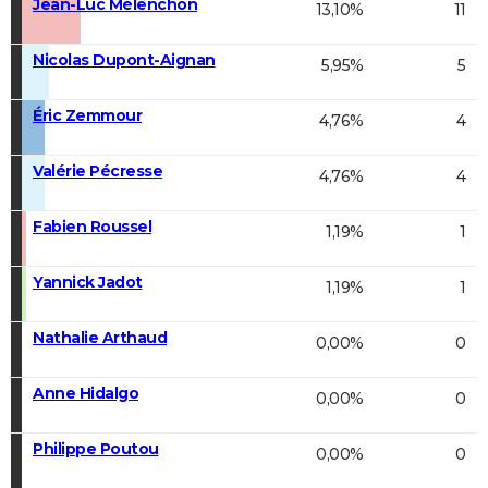
Jean-Luc Mélenchon
13,10%
11
Nicolas Dupont-Aignan
5,95%
5
Éric Zemmour
4,76%
4
Valérie Pécresse
4,76%
4
Fabien Roussel
1,19%
1
Yannick Jadot
1,19%
1
Nathalie Arthaud
0,00%
0
Anne Hidalgo
0,00%
0
Philippe Poutou
0,00%
0