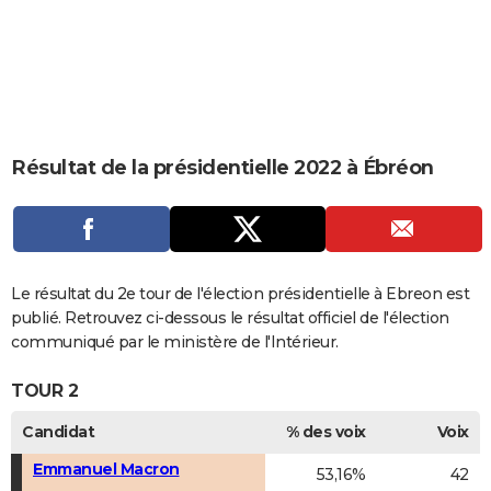
City break
Voyage de noces
Climat
Destinations
Voyage nature
Forum
+
PHOTO
GUIDES D'ACHAT
BONS PLANS
CARTE DE VOEUX
Résultat de la présidentielle 2022 à Ébréon
Carte Bonne année
Carte Pâques
Carte de Noël
Carte Saint-Valentin
Carte d'anniversaire
DICTIONNAIRE
Biographies
Expressions
Dictionnaire
Citations
Proverbes
PROGRAMME TV
COPAINS D'AVANT
Le résultat du 2e tour de l'élection présidentielle à Ebreon est
publié. Retrouvez ci-dessous le résultat officiel de l'élection
Se connecter
Collèges
Universités
Service militaire
S'inscrire
Lycées
Primaires
Entreprises
Avis de recherche
AVIS DE DÉCÈS
communiqué par le ministère de l'Intérieur.
FORUM
TOUR 2
Lifestyle
Sport
Television
Cinema
Bricolage
Culture
Auto
Voyage
Candidat
% des voix
Voix
Emmanuel Macron
53,16%
42