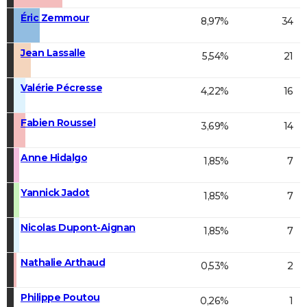
Éric Zemmour
8,97%
34
Jean Lassalle
5,54%
21
Valérie Pécresse
4,22%
16
Fabien Roussel
3,69%
14
Anne Hidalgo
1,85%
7
Yannick Jadot
1,85%
7
Nicolas Dupont-Aignan
1,85%
7
Nathalie Arthaud
0,53%
2
Philippe Poutou
0,26%
1