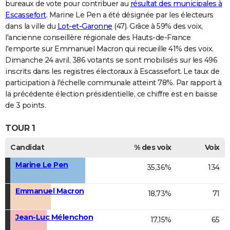
bureaux de vote pour contribuer au
résultat des municipales à
Escassefort
. Marine Le Pen a été désignée par les électeurs
dans la ville du
Lot-et-Garonne
(47). Grâce à 59% des voix,
l'ancienne conseillère régionale des Hauts-de-France
l'emporte sur Emmanuel Macron qui recueille 41% des voix.
Dimanche 24 avril, 386 votants se sont mobilisés sur les 496
inscrits dans les registres électoraux à Escassefort. Le taux de
participation à l'échelle communale atteint 78%. Par rapport à
la précédente élection présidentielle, ce chiffre est en baisse
de 3 points.
TOUR 1
Candidat
% des voix
Voix
Marine Le Pen
35,36%
134
Emmanuel Macron
18,73%
71
Jean-Luc Mélenchon
17,15%
65