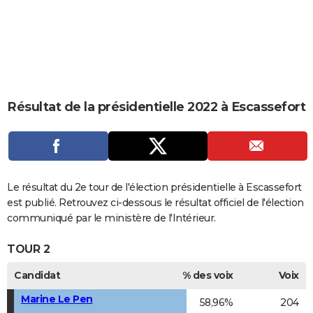
City break
Voyage de noces
Climat
Destinations
Voyage nature
Forum
+
PHOTO
GUIDES D'ACHAT
BONS PLANS
CARTE DE VOEUX
Résultat de la présidentielle 2022 à Escassefort
Carte Bonne année
Carte Pâques
Carte de Noël
Carte Saint-Valentin
Carte d'anniversaire
DICTIONNAIRE
Biographies
Expressions
Dictionnaire
Citations
Proverbes
PROGRAMME TV
COPAINS D'AVANT
Le résultat du 2e tour de l'élection présidentielle à Escassefort
est publié. Retrouvez ci-dessous le résultat officiel de l'élection
Se connecter
Collèges
Universités
Service militaire
S'inscrire
Lycées
Primaires
Entreprises
Avis de recherche
AVIS DE DÉCÈS
communiqué par le ministère de l'Intérieur.
FORUM
TOUR 2
Lifestyle
Sport
Television
Cinema
Bricolage
Culture
Auto
Voyage
Candidat
% des voix
Voix
Marine Le Pen
58,96%
204