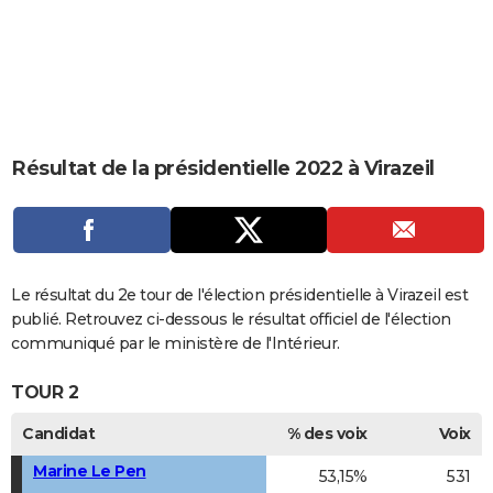
City break
Voyage de noces
Climat
Destinations
Voyage nature
Forum
+
PHOTO
GUIDES D'ACHAT
BONS PLANS
CARTE DE VOEUX
Résultat de la présidentielle 2022 à Virazeil
Carte Bonne année
Carte Pâques
Carte de Noël
Carte Saint-Valentin
Carte d'anniversaire
DICTIONNAIRE
Biographies
Expressions
Dictionnaire
Citations
Proverbes
PROGRAMME TV
COPAINS D'AVANT
Le résultat du 2e tour de l'élection présidentielle à Virazeil est
publié. Retrouvez ci-dessous le résultat officiel de l'élection
Se connecter
Collèges
Universités
Service militaire
S'inscrire
Lycées
Primaires
Entreprises
Avis de recherche
AVIS DE DÉCÈS
communiqué par le ministère de l'Intérieur.
FORUM
TOUR 2
Lifestyle
Sport
Television
Cinema
Bricolage
Culture
Auto
Voyage
Candidat
% des voix
Voix
Marine Le Pen
53,15%
531