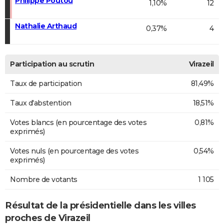
Philippe Poutou
1,10%
12
Nathalie Arthaud
0,37%
4
Participation au scrutin
Virazeil
Taux de participation
81,49%
Taux d'abstention
18,51%
Votes blancs (en pourcentage des votes
0,81%
exprimés)
Votes nuls (en pourcentage des votes
0,54%
exprimés)
Nombre de votants
1 105
Résultat de la présidentielle dans les villes
proches de Virazeil