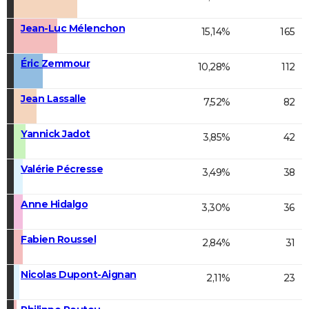
Jean-Luc Mélenchon
15,14%
165
Éric Zemmour
10,28%
112
Jean Lassalle
7,52%
82
Yannick Jadot
3,85%
42
Valérie Pécresse
3,49%
38
Anne Hidalgo
3,30%
36
Fabien Roussel
2,84%
31
Nicolas Dupont-Aignan
2,11%
23