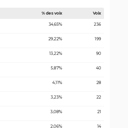
% des voix
Voix
34,65%
236
29,22%
199
13,22%
90
5,87%
40
4,11%
28
3,23%
22
3,08%
21
2,06%
14