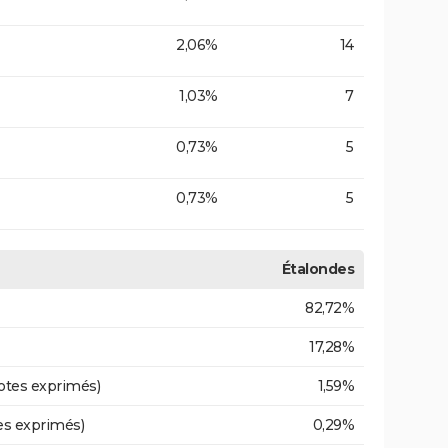
2,06%
14
1,03%
7
0,73%
5
0,73%
5
Étalondes
82,72%
17,28%
otes exprimés)
1,59%
es exprimés)
0,29%