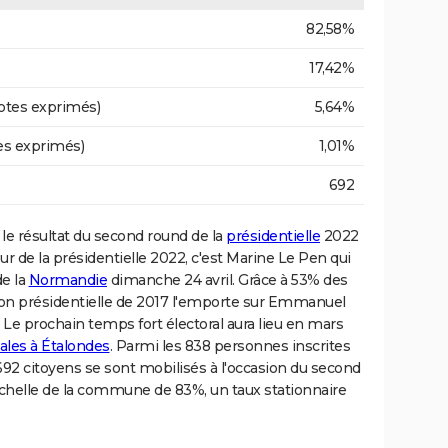
82,58%
17,42%
otes exprimés)
5,64%
es exprimés)
1,01%
692
sé le résultat du second round de la
présidentielle
2022
ur de la présidentielle 2022, c'est Marine Le Pen qui
de la
Normandie
dimanche 24 avril. Grâce à 53% des
lection présidentielle de 2017 l'emporte sur Emmanuel
Le prochain temps fort électoral aura lieu en mars
ales à Étalondes
. Parmi les 838 personnes inscrites
, 692 citoyens se sont mobilisés à l'occasion du second
l'échelle de la commune de 83%, un taux stationnaire