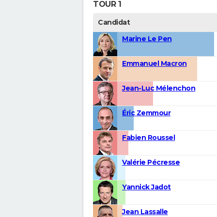
TOUR 1
Candidat
Marine Le Pen
Emmanuel Macron
Jean-Luc Mélenchon
Éric Zemmour
Fabien Roussel
Valérie Pécresse
Yannick Jadot
Jean Lassalle