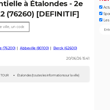
tielle à Étalondes - 2e
Actu
22 (76260) [DEFINITIF]
Spo
Les 
e (76200)
Abbeville (80100)
Berck (62600)
20/06/26 15:41
2E TOUR
Étalondes
(toutes les informations sur la ville)