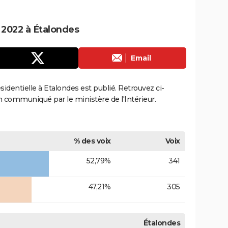
e 2022 à Étalondes
Email
ésidentielle à Etalondes est publié. Retrouvez ci-
ion communiqué par le ministère de l'Intérieur.
% des voix
Voix
52,79%
341
47,21%
305
Étalondes