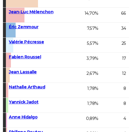
Jean-Luc Mélenchon
14,70%
66
Éric Zemmour
7,57%
34
Valérie Pécresse
5,57%
25
Fabien Roussel
3,79%
17
Jean Lassalle
2,67%
12
Nathalie Arthaud
1,78%
8
Yannick Jadot
1,78%
8
Anne Hidalgo
0,89%
4
Philippe Poutou