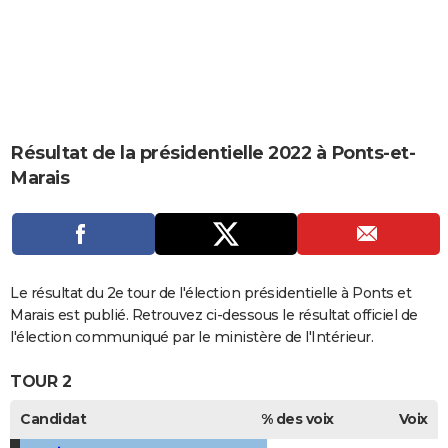
City break
Voyage de noces
Climat
Destinations
Voyage nature
Forum
+
PHOTO
GUIDES D'ACHAT
BONS PLANS
CARTE DE VOEUX
Résultat de la présidentielle 2022 à Ponts-et-
Marais
Carte Bonne année
Carte Pâques
Carte de Noël
Carte Saint-Valentin
Carte d'anniversaire
DICTIONNAIRE
Biographies
Expressions
Dictionnaire
Citations
Proverbes
PROGRAMME TV
COPAINS D'AVANT
Le résultat du 2e tour de l'élection présidentielle à Ponts et
Se connecter
Collèges
Universités
Service militaire
S'inscrire
Lycées
Primaires
Entreprises
Avis de recherche
AVIS DE DÉCÈS
Marais est publié. Retrouvez ci-dessous le résultat officiel de
l'élection communiqué par le ministère de l'Intérieur.
FORUM
TOUR 2
Lifestyle
Sport
Television
Cinema
Bricolage
Culture
Auto
Voyage
Candidat
% des voix
Voix