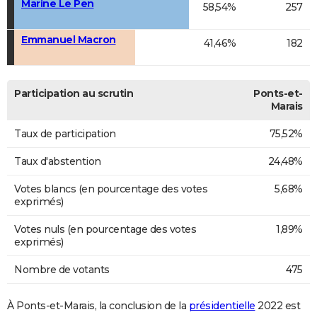
Marine Le Pen
58,54%
257
Emmanuel Macron
41,46%
182
Participation au scrutin
Ponts-et-
Marais
Taux de participation
75,52%
Taux d'abstention
24,48%
Votes blancs (en pourcentage des votes
5,68%
exprimés)
Votes nuls (en pourcentage des votes
1,89%
exprimés)
Nombre de votants
475
À Ponts-et-Marais, la conclusion de la
présidentielle
2022 est