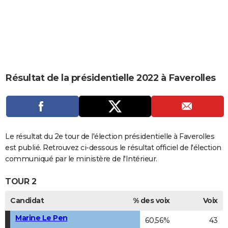
City break
Voyage de noces
Climat
Destinations
Voyage nature
Forum
+
PHOTO
GUIDES D'ACHAT
BONS PLANS
CARTE DE VOEUX
Résultat de la présidentielle 2022 à Faverolles
Carte Bonne année
Carte Pâques
Carte de Noël
Carte Saint-Valentin
Carte d'anniversaire
DICTIONNAIRE
Biographies
Expressions
Dictionnaire
Citations
Proverbes
PROGRAMME TV
COPAINS D'AVANT
Le résultat du 2e tour de l'élection présidentielle à Faverolles
est publié. Retrouvez ci-dessous le résultat officiel de l'élection
Se connecter
Collèges
Universités
Service militaire
S'inscrire
Lycées
Primaires
Entreprises
Avis de recherche
AVIS DE DÉCÈS
communiqué par le ministère de l'Intérieur.
FORUM
TOUR 2
Lifestyle
Sport
Television
Cinema
Bricolage
Culture
Auto
Voyage
Candidat
% des voix
Voix
Marine Le Pen
60,56%
43