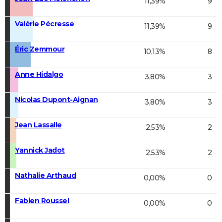
11,39%
9
Valérie Pécresse
11,39%
9
Éric Zemmour
10,13%
8
Anne Hidalgo
3,80%
3
Nicolas Dupont-Aignan
3,80%
3
Jean Lassalle
2,53%
2
Yannick Jadot
2,53%
2
Nathalie Arthaud
0,00%
0
Fabien Roussel
0,00%
0