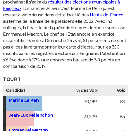
prochains : il s'agira du
résultat des élections municipales à
Feigneux
. Dimanche 24 avril c'est Marine Le Pen qui est
ressortie victorieuse dans cette localité des
Hauts-de-France
au terme de la finale de la présidentielle 2022. Avec 143
suffrages, la finaliste de la précédente présidentielle surclasse
Emmanuel Macron. Le chef de l'Etat encore en exercice
rassemble 116 votes. Dimanche 24 avril, 61 personnes ne sont
pas allées faire tamponner leur carte d'électeur sur les 350
inscrits dans les registres électoraux à Feigneux. L'abstention
s'élève donc à 17%, une donnée en hausse de 3,8 points en
comparaison de 2017.
TOUR 1
Candidat
% des voix
Voix
Marine Le Pen
30,18%
83
Jean-Luc Mélenchon
23,27%
64
Emmanuel Macron