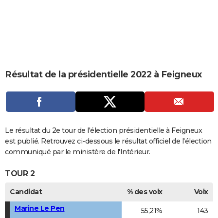
City break
Voyage de noces
Climat
Destinations
Voyage nature
Forum
+
PHOTO
GUIDES D'ACHAT
BONS PLANS
CARTE DE VOEUX
Résultat de la présidentielle 2022 à Feigneux
Carte Bonne année
Carte Pâques
Carte de Noël
Carte Saint-Valentin
Carte d'anniversaire
DICTIONNAIRE
Biographies
Expressions
Dictionnaire
Citations
Proverbes
PROGRAMME TV
COPAINS D'AVANT
Le résultat du 2e tour de l'élection présidentielle à Feigneux
est publié. Retrouvez ci-dessous le résultat officiel de l'élection
Se connecter
Collèges
Universités
Service militaire
S'inscrire
Lycées
Primaires
Entreprises
Avis de recherche
AVIS DE DÉCÈS
communiqué par le ministère de l'Intérieur.
FORUM
TOUR 2
Lifestyle
Sport
Television
Cinema
Bricolage
Culture
Auto
Voyage
Candidat
% des voix
Voix
Marine Le Pen
55,21%
143