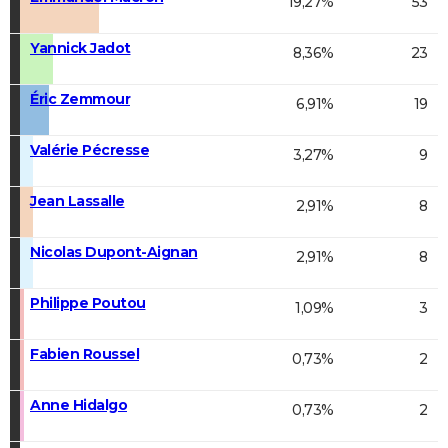
19,27%
53
Yannick Jadot
8,36%
23
Éric Zemmour
6,91%
19
Valérie Pécresse
3,27%
9
Jean Lassalle
2,91%
8
Nicolas Dupont-Aignan
2,91%
8
Philippe Poutou
1,09%
3
Fabien Roussel
0,73%
2
Anne Hidalgo
0,73%
2