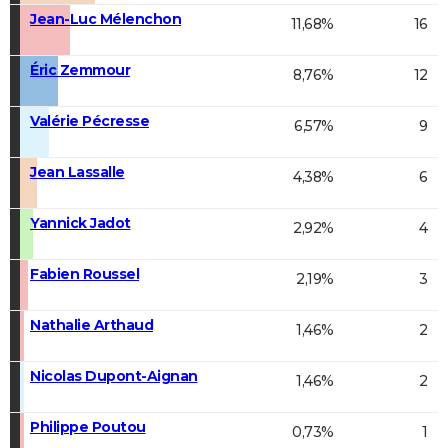
Jean-Luc Mélenchon
11,68%
16
Éric Zemmour
8,76%
12
Valérie Pécresse
6,57%
9
Jean Lassalle
4,38%
6
Yannick Jadot
2,92%
4
Fabien Roussel
2,19%
3
Nathalie Arthaud
1,46%
2
Nicolas Dupont-Aignan
1,46%
2
Philippe Poutou
0,73%
1