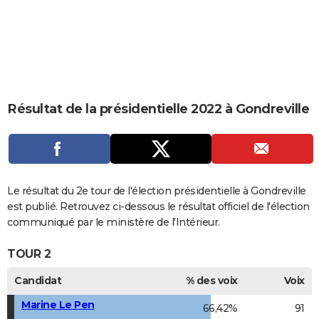
City break
Voyage de noces
Climat
Destinations
Voyage nature
Forum
+
PHOTO
GUIDES D'ACHAT
BONS PLANS
CARTE DE VOEUX
Résultat de la présidentielle 2022 à Gondreville
Carte Bonne année
Carte Pâques
Carte de Noël
Carte Saint-Valentin
Carte d'anniversaire
DICTIONNAIRE
Biographies
Expressions
Dictionnaire
Citations
Proverbes
PROGRAMME TV
COPAINS D'AVANT
Le résultat du 2e tour de l'élection présidentielle à Gondreville
est publié. Retrouvez ci-dessous le résultat officiel de l'élection
Se connecter
Collèges
Universités
Service militaire
S'inscrire
Lycées
Primaires
Entreprises
Avis de recherche
AVIS DE DÉCÈS
communiqué par le ministère de l'Intérieur.
FORUM
TOUR 2
Lifestyle
Sport
Television
Cinema
Bricolage
Culture
Auto
Voyage
Candidat
% des voix
Voix
Marine Le Pen
66,42%
91