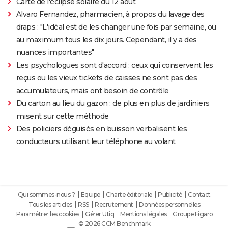
Carte de l'éclipse solaire du 12 août
Alvaro Fernandez, pharmacien, à propos du lavage des
draps : "L'idéal est de les changer une fois par semaine, ou
au maximum tous les dix jours. Cependant, il y a des
nuances importantes"
Les psychologues sont d'accord : ceux qui conservent les
reçus ou les vieux tickets de caisses ne sont pas des
accumulateurs, mais ont besoin de contrôle
Du carton au lieu du gazon : de plus en plus de jardiniers
misent sur cette méthode
Des policiers déguisés en buisson verbalisent les
conducteurs utilisant leur téléphone au volant
Qui sommes-nous ?
Equipe
Charte éditoriale
Publicité
Contact
Tous les articles
RSS
Recrutement
Données personnelles
Paramétrer les cookies
Gérer Utiq
Mentions légales
Groupe Figaro
© 2026 CCM Benchmark