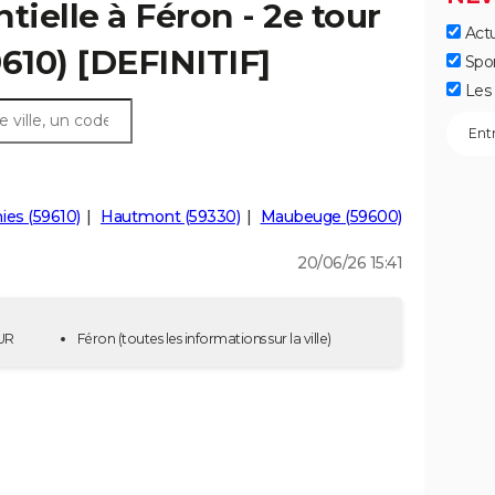
tielle à Féron - 2e tour
Actu
9610) [DEFINITIF]
Spo
Les 
es (59610)
Hautmont (59330)
Maubeuge (59600)
20/06/26 15:41
OUR
Féron
(toutes les informations sur la ville)