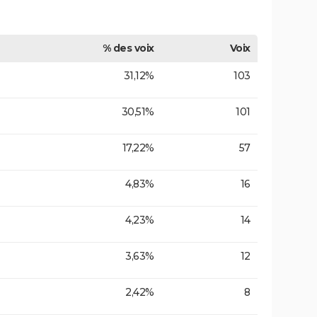
% des voix
Voix
31,12%
103
30,51%
101
17,22%
57
4,83%
16
4,23%
14
3,63%
12
2,42%
8