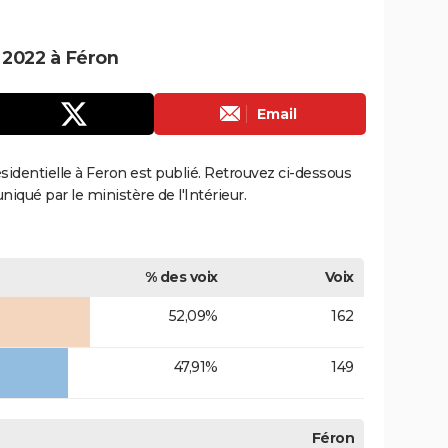
e 2022 à Féron
Email
résidentielle à Feron est publié. Retrouvez ci-dessous
uniqué par le ministère de l'Intérieur.
% des voix
Voix
52,09%
162
47,91%
149
Féron