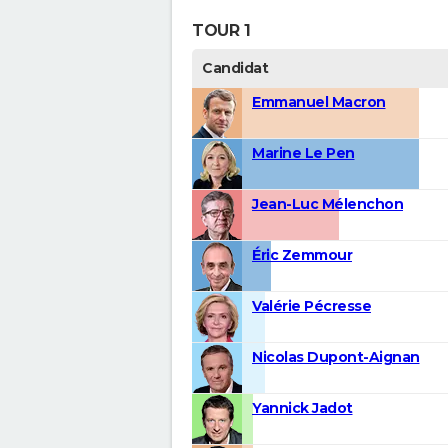
TOUR 1
Candidat
Emmanuel Macron
Marine Le Pen
Jean-Luc Mélenchon
Éric Zemmour
Valérie Pécresse
Nicolas Dupont-Aignan
Yannick Jadot