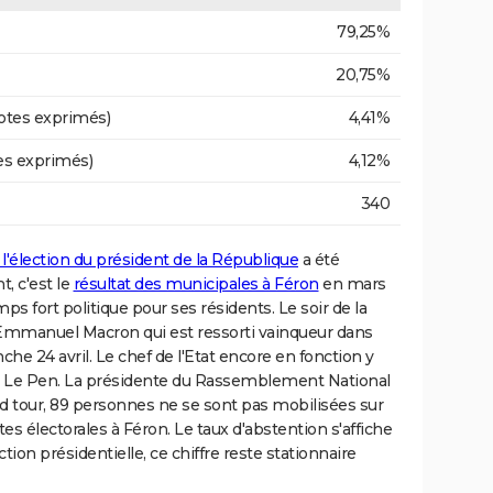
79,25%
20,75%
otes exprimés)
4,41%
es exprimés)
4,12%
340
 l'élection du président de la République
a été
, c'est le
résultat des municipales à Féron
en mars
s fort politique pour ses résidents. Le soir de la
st Emmanuel Macron qui est ressorti vainqueur dans
he 24 avril. Le chef de l'Etat encore en fonction y
ne Le Pen. La présidente du Rassemblement National
d tour, 89 personnes ne se sont pas mobilisées sur
tes électorales à Féron. Le taux d'abstention s'affiche
tion présidentielle, ce chiffre reste stationnaire