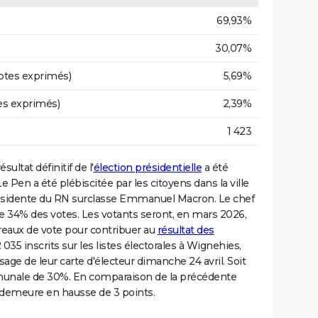
69,93%
30,07%
otes exprimés)
5,69%
es exprimés)
2,39%
1 423
sultat définitif de l'
élection présidentielle
a été
Pen a été plébiscitée par les citoyens dans la ville
présidente du RN surclasse Emmanuel Macron. Le chef
re 34% des votes. Les votants seront, en mars 2026,
reaux de vote pour contribuer au
résultat des
2 035 inscrits sur les listes électorales à Wignehies,
sage de leur carte d'électeur dimanche 24 avril. Soit
mmunale de 30%. En comparaison de la précédente
e demeure en hausse de 3 points.