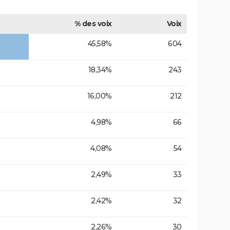
% des voix
Voix
45,58%
604
18,34%
243
16,00%
212
4,98%
66
4,08%
54
2,49%
33
2,42%
32
2,26%
30