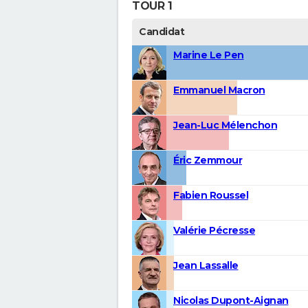
TOUR 1
Candidat
Marine Le Pen
Emmanuel Macron
Jean-Luc Mélenchon
Éric Zemmour
Fabien Roussel
Valérie Pécresse
Jean Lassalle
Nicolas Dupont-Aignan