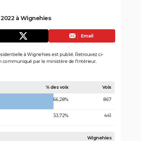
e 2022 à Wignehies
Email
résidentielle à Wignehies est publié. Retrouvez ci-
ion communiqué par le ministère de l'Intérieur.
% des voix
Voix
66,28%
867
33,72%
441
Wignehies