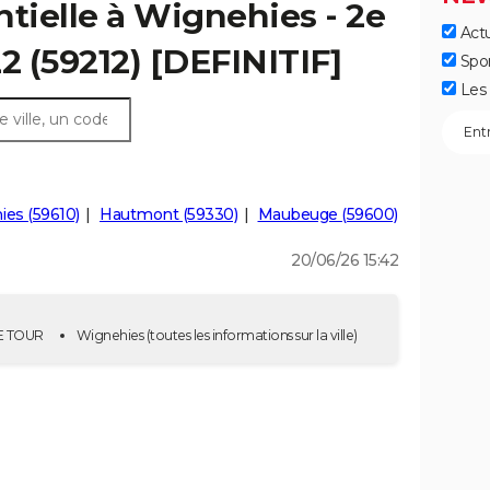
ntielle à Wignehies - 2e
Actu
2 (59212) [DEFINITIF]
Spo
Les 
es (59610)
Hautmont (59330)
Maubeuge (59600)
20/06/26 15:42
2E TOUR
Wignehies
(toutes les informations sur la ville)