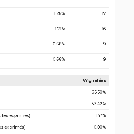
1,28%
17
1,21%
16
0,68%
9
0,68%
9
Wignehies
66,58%
33,42%
otes exprimés)
1,47%
es exprimés)
0,88%