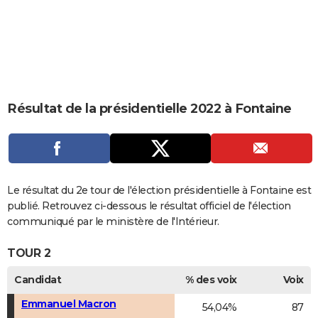
City break
Voyage de noces
Climat
Destinations
Voyage nature
Forum
+
PHOTO
GUIDES D'ACHAT
BONS PLANS
CARTE DE VOEUX
Résultat de la présidentielle 2022 à Fontaine
Carte Bonne année
Carte Pâques
Carte de Noël
Carte Saint-Valentin
Carte d'anniversaire
DICTIONNAIRE
Biographies
Expressions
Dictionnaire
Citations
Proverbes
PROGRAMME TV
COPAINS D'AVANT
Le résultat du 2e tour de l'élection présidentielle à Fontaine est
publié. Retrouvez ci-dessous le résultat officiel de l'élection
Se connecter
Collèges
Universités
Service militaire
S'inscrire
Lycées
Primaires
Entreprises
Avis de recherche
AVIS DE DÉCÈS
communiqué par le ministère de l'Intérieur.
FORUM
TOUR 2
Lifestyle
Sport
Television
Cinema
Bricolage
Culture
Auto
Voyage
Candidat
% des voix
Voix
Emmanuel Macron
54,04%
87