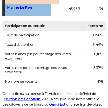
Marine Le Pen
45,96%
74
Participation au scrutin
Fontaine
Taux de participation
88,56%
Taux d'abstention
11,44%
Votes blancs (en pourcentage des votes
6,18%
exprimés)
Votes nuls (en pourcentage des votes
3,37%
exprimés)
Nombre de votants
178
C'est la fin du suspense à Fontaine : le résultat définitif de
l'
élection présidentielle
2022 a été publié de façon officielle.
Les citoyens de ce bourg du
Grand Est
ont jeté leur dévolu sur