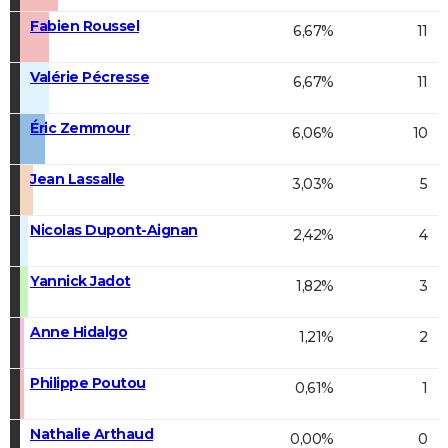
Fabien Roussel
6,67%
11
Valérie Pécresse
6,67%
11
Éric Zemmour
6,06%
10
Jean Lassalle
3,03%
5
Nicolas Dupont-Aignan
2,42%
4
Yannick Jadot
1,82%
3
Anne Hidalgo
1,21%
2
Philippe Poutou
0,61%
1
Nathalie Arthaud
0,00%
0