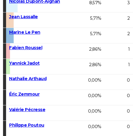
Nicolas Dupont-Aignan
8,57%
3
Jean Lassalle
5,71%
2
Marine Le Pen
5,71%
2
Fabien Roussel
2,86%
1
Yannick Jadot
2,86%
1
Nathalie Arthaud
0,00%
0
Éric Zemmour
0,00%
0
Valérie Pécresse
0,00%
0
Philippe Poutou
0,00%
0