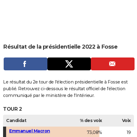
City break
Voyage de noces
Climat
Destinations
Voyage nature
Forum
+
PHOTO
GUIDES D'ACHAT
BONS PLANS
CARTE DE VOEUX
Résultat de la présidentielle 2022 à Fosse
Carte Bonne année
Carte Pâques
Carte de Noël
Carte Saint-Valentin
Carte d'anniversaire
DICTIONNAIRE
Biographies
Expressions
Dictionnaire
Citations
Proverbes
PROGRAMME TV
COPAINS D'AVANT
Le résultat du 2e tour de l'élection présidentielle à Fosse est
publié. Retrouvez ci-dessous le résultat officiel de l'élection
Se connecter
Collèges
Universités
Service militaire
S'inscrire
Lycées
Primaires
Entreprises
Avis de recherche
AVIS DE DÉCÈS
communiqué par le ministère de l'Intérieur.
FORUM
TOUR 2
Lifestyle
Sport
Television
Cinema
Bricolage
Culture
Auto
Voyage
Candidat
% des voix
Voix
Emmanuel Macron
73,08%
19