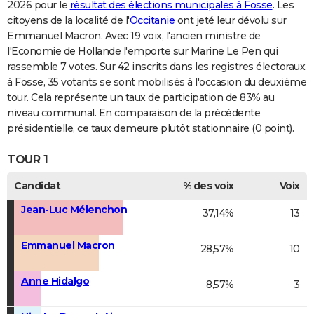
2026 pour le
résultat des élections municipales à Fosse
. Les
citoyens de la localité de l'
Occitanie
ont jeté leur dévolu sur
Emmanuel Macron. Avec 19 voix, l'ancien ministre de
l'Economie de Hollande l'emporte sur Marine Le Pen qui
rassemble 7 votes. Sur 42 inscrits dans les registres électoraux
à Fosse, 35 votants se sont mobilisés à l'occasion du deuxième
tour. Cela représente un taux de participation de 83% au
niveau communal. En comparaison de la précédente
présidentielle, ce taux demeure plutôt stationnaire (0 point).
TOUR 1
Candidat
% des voix
Voix
Jean-Luc Mélenchon
37,14%
13
Emmanuel Macron
28,57%
10
Anne Hidalgo
8,57%
3