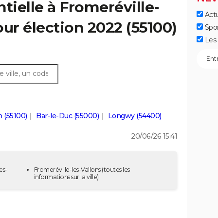
tielle à Fromeréville-
Actu
tour élection 2022 (55100)
Spo
Les 
 (55100)
Bar-le-Duc (55000)
Longwy (54400)
20/06/26 15:41
es-
Fromeréville-les-Vallons
(toutes les
informations sur la ville)