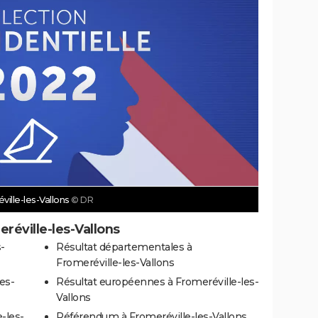
ville-les-Vallons
© DR
réville-les-Vallons
-
Résultat départementales à
Fromeréville-les-Vallons
es-
Résultat européennes à Fromeréville-les-
Vallons
-les-
Référendum à Fromeréville-les-Vallons