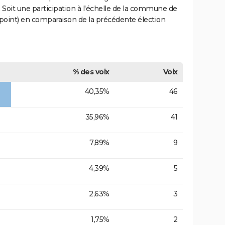
. Soit une participation à l'échelle de la commune de
7 point) en comparaison de la précédente élection
% des voix
Voix
40,35%
46
35,96%
41
7,89%
9
4,39%
5
2,63%
3
1,75%
2