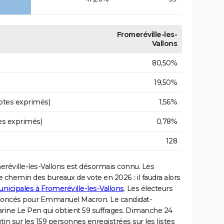
Fromeréville-les-
Vallons
80,50%
19,50%
otes exprimés)
1,56%
es exprimés)
0,78%
128
réville-les-Vallons est désormais connu. Les
e chemin des bureaux de vote en 2026 : il faudra alors
unicipales à Fromeréville-les-Vallons
. Les électeurs
noncés pour Emmanuel Macron. Le candidat-
arine Le Pen qui obtient 59 suffrages. Dimanche 24
rutin sur les 159 personnes enregistrées sur les listes