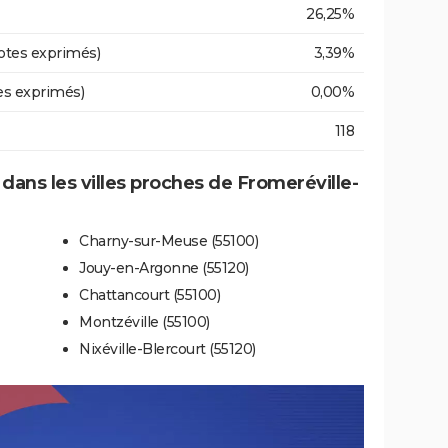
26,25%
otes exprimés)
3,39%
es exprimés)
0,00%
118
 dans les villes proches de Fromeréville-
Charny-sur-Meuse (55100)
Jouy-en-Argonne (55120)
Chattancourt (55100)
Montzéville (55100)
Nixéville-Blercourt (55120)