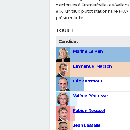
électorales à Fromeréville-les-Vallons
81%, un taux plutôt stationnaire (+0,
présidentielle.
TOUR 1
Candidat
Marine Le Pen
Emmanuel Macron
Éric Zemmour
Valérie Pécresse
Fabien Roussel
Jean Lassalle