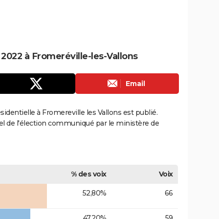
 2022 à Fromeréville-les-Vallons
Email
ésidentielle à Fromereville les Vallons est publié.
ciel de l'élection communiqué par le ministère de
% des voix
Voix
52,80%
66
47,20%
59