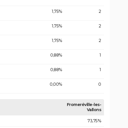
1,75%
2
1,75%
2
1,75%
2
0,88%
1
0,88%
1
0,00%
0
Fromeréville-les-
Vallons
73,75%