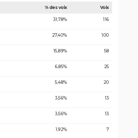
% des voix
Voix
31,78%
116
27,40%
100
15,89%
58
6,85%
25
5,48%
20
3,56%
13
3,56%
13
1,92%
7