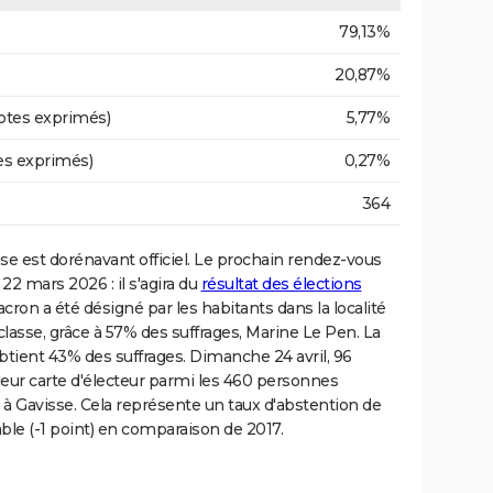
79,13%
20,87%
otes exprimés)
5,77%
es exprimés)
0,27%
364
se est dorénavant officiel. Le prochain rendez-vous
 22 mars 2026 : il s'agira du
résultat des élections
on a été désigné par les habitants dans la localité
rclasse, grâce à 57% des suffrages, Marine Le Pen. La
 obtient 43% des suffrages. Dimanche 24 avril, 96
eur carte d'électeur parmi les 460 personnes
x à Gavisse. Cela représente un taux d'abstention de
able (-1 point) en comparaison de 2017.