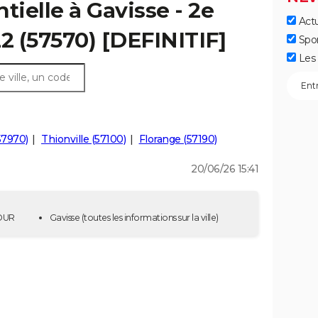
tielle à Gavisse - 2e
Actu
22 (57570) [DEFINITIF]
Spo
Les 
57970)
Thionville (57100)
Florange (57190)
20/06/26 15:41
TOUR
Gavisse
(toutes les informations sur la ville)