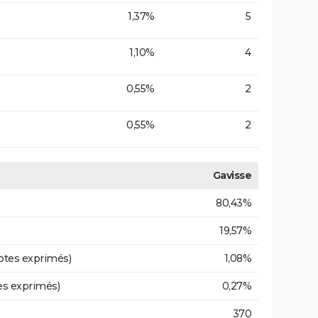
1,37%
5
1,10%
4
0,55%
2
0,55%
2
Gavisse
80,43%
19,57%
otes exprimés)
1,08%
es exprimés)
0,27%
370