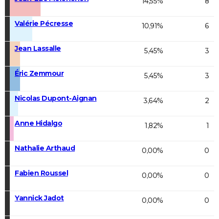
14,55%
8
Valérie Pécresse
10,91%
6
Jean Lassalle
5,45%
3
Éric Zemmour
5,45%
3
Nicolas Dupont-Aignan
3,64%
2
Anne Hidalgo
1,82%
1
Nathalie Arthaud
0,00%
0
Fabien Roussel
0,00%
0
Yannick Jadot
0,00%
0