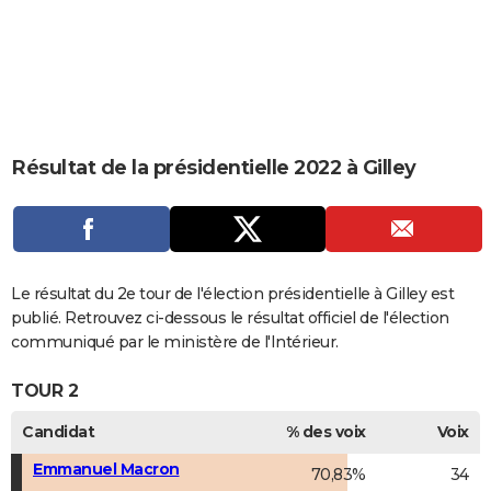
City break
Voyage de noces
Climat
Destinations
Voyage nature
Forum
+
PHOTO
GUIDES D'ACHAT
BONS PLANS
CARTE DE VOEUX
Résultat de la présidentielle 2022 à Gilley
Carte Bonne année
Carte Pâques
Carte de Noël
Carte Saint-Valentin
Carte d'anniversaire
DICTIONNAIRE
Biographies
Expressions
Dictionnaire
Citations
Proverbes
PROGRAMME TV
COPAINS D'AVANT
Le résultat du 2e tour de l'élection présidentielle à Gilley est
publié. Retrouvez ci-dessous le résultat officiel de l'élection
Se connecter
Collèges
Universités
Service militaire
S'inscrire
Lycées
Primaires
Entreprises
Avis de recherche
AVIS DE DÉCÈS
communiqué par le ministère de l'Intérieur.
FORUM
TOUR 2
Lifestyle
Sport
Television
Cinema
Bricolage
Culture
Auto
Voyage
Candidat
% des voix
Voix
Emmanuel Macron
70,83%
34