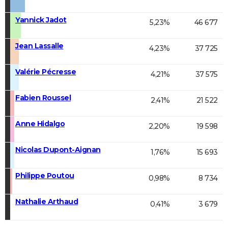
Yannick Jadot
5,23%
46 677
Jean Lassalle
4,23%
37 725
Valérie Pécresse
4,21%
37 575
Fabien Roussel
2,41%
21 522
Anne Hidalgo
2,20%
19 598
Nicolas Dupont-Aignan
1,76%
15 693
Philippe Poutou
0,98%
8 734
Nathalie Arthaud
0,41%
3 679