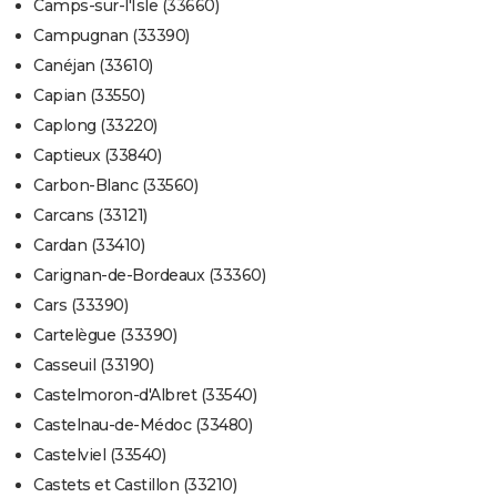
Camps-sur-l'Isle (33660)
Campugnan (33390)
Canéjan (33610)
Capian (33550)
Caplong (33220)
Captieux (33840)
Carbon-Blanc (33560)
Carcans (33121)
Cardan (33410)
Carignan-de-Bordeaux (33360)
Cars (33390)
Cartelègue (33390)
Casseuil (33190)
Castelmoron-d'Albret (33540)
Castelnau-de-Médoc (33480)
Castelviel (33540)
Castets et Castillon (33210)