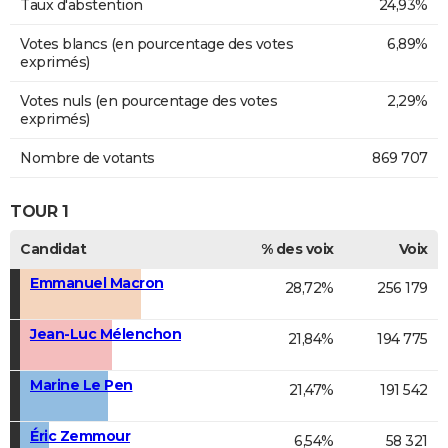
Taux d'abstention
24,93%
Votes blancs (en pourcentage des votes
6,89%
exprimés)
Votes nuls (en pourcentage des votes
2,29%
exprimés)
Nombre de votants
869 707
TOUR 1
Candidat
% des voix
Voix
Emmanuel Macron
28,72%
256 179
Jean-Luc Mélenchon
21,84%
194 775
Marine Le Pen
21,47%
191 542
Éric Zemmour
6,54%
58 321