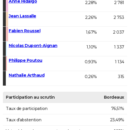
Anne Hidalgo
2,28%
2 781
Jean Lassalle
2,26%
2 753
Fabien Roussel
1,67%
2 037
Nicolas Dupont-Aignan
1,10%
1 337
Philippe Poutou
0,93%
1 134
Nathalie Arthaud
0,26%
315
Participation au scrutin
Bordeaux
Taux de participation
76,51%
Taux d'abstention
23,49%