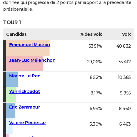
donnée qui progresse de 2 points par rapport à la précédente
présidentielle.
TOUR 1
Candidat
% des voix
Voix
Emmanuel Macron
33,51%
40 832
Jean-Luc Mélenchon
29,06%
35 412
Marine Le Pen
8,52%
10 385
Yannick Jadot
8,17%
9 955
Éric Zemmour
6,94%
8 460
Valérie Pécresse
5,30%
6 463