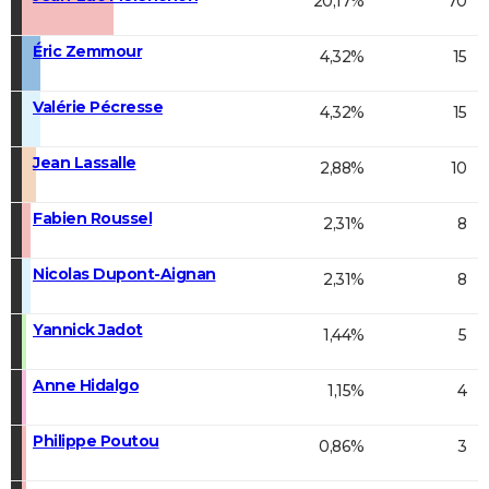
20,17%
70
Éric Zemmour
4,32%
15
Valérie Pécresse
4,32%
15
Jean Lassalle
2,88%
10
Fabien Roussel
2,31%
8
Nicolas Dupont-Aignan
2,31%
8
Yannick Jadot
1,44%
5
Anne Hidalgo
1,15%
4
Philippe Poutou
0,86%
3