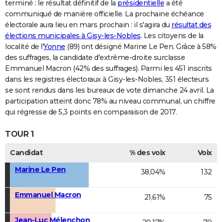
terminé : le résultat définitif de la
présidentielle
a été
communiqué de manière officielle. La prochaine échéance
électorale aura lieu en mars prochain : il s'agira du
résultat des
élections municipales à Gisy-les-Nobles
. Les citoyens de la
localité de l'
Yonne
(89) ont désigné Marine Le Pen. Grâce à 58%
des suffrages, la candidate d'extrême-droite surclasse
Emmanuel Macron (42% des suffrages). Parmi les 451 inscrits
dans les registres électoraux à Gisy-les-Nobles, 351 électeurs
se sont rendus dans les bureaux de vote dimanche 24 avril. La
participation atteint donc 78% au niveau communal, un chiffre
qui régresse de 5,3 points en comparaison de 2017.
TOUR 1
Candidat
% des voix
Voix
Marine Le Pen
38,04%
132
Emmanuel Macron
21,61%
75
Jean-Luc Mélenchon