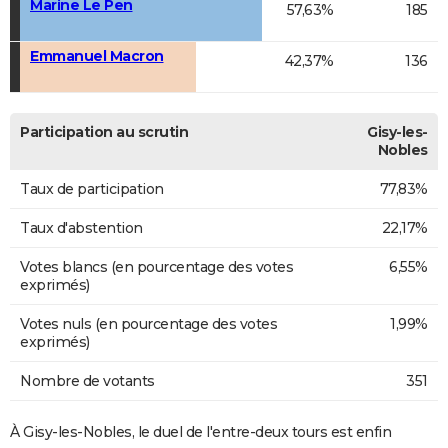
Marine Le Pen
57,63%
185
Emmanuel Macron
42,37%
136
Participation au scrutin
Gisy-les-
Nobles
Taux de participation
77,83%
Taux d'abstention
22,17%
Votes blancs (en pourcentage des votes
6,55%
exprimés)
Votes nuls (en pourcentage des votes
1,99%
exprimés)
Nombre de votants
351
À Gisy-les-Nobles, le duel de l'entre-deux tours est enfin