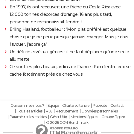
En 1997, ils ont recouvert une friche du Costa Rica avec
12 000 tonnes d'écorces d'orange. 16 ans plus tard,
personne ne reconnaissait l'endroit
Erling Haaland, footballeur : "Mon plat préféré est quelque
chose que je ne peux presque jamais manger. Mais je dois
l'avouer, j'adore ça"
Un défi réservé aux génies : il ne faut déplacer qu'une seule
allumette
Ce sont les plus beaux jardins de France : l'un d'entre eux se
cache forcément près de chez vous
Qui sommes-nous ?
Equipe
Charte éditoriale
Publicité
Contact
Tous les articles
RSS
Recrutement
Données personnelles
Paramétrer les cookies
Gérer Utiq
Mentions légales
Groupe Figaro
© 2026 CCM Benchmark