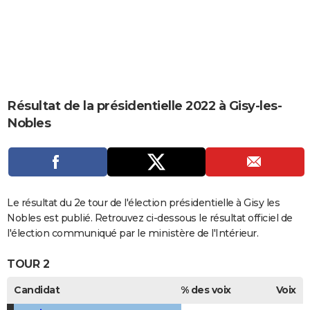
City break
Voyage de noces
Climat
Destinations
Voyage nature
Forum
+
PHOTO
GUIDES D'ACHAT
BONS PLANS
CARTE DE VOEUX
Résultat de la présidentielle 2022 à Gisy-les-
Nobles
Carte Bonne année
Carte Pâques
Carte de Noël
Carte Saint-Valentin
Carte d'anniversaire
DICTIONNAIRE
Biographies
Expressions
Dictionnaire
Citations
Proverbes
PROGRAMME TV
COPAINS D'AVANT
Le résultat du 2e tour de l'élection présidentielle à Gisy les
Se connecter
Collèges
Universités
Service militaire
S'inscrire
Lycées
Primaires
Entreprises
Avis de recherche
AVIS DE DÉCÈS
Nobles est publié. Retrouvez ci-dessous le résultat officiel de
l'élection communiqué par le ministère de l'Intérieur.
FORUM
TOUR 2
Lifestyle
Sport
Television
Cinema
Bricolage
Culture
Auto
Voyage
Candidat
% des voix
Voix