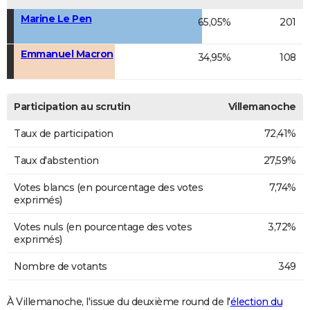
Marine Le Pen
65,05%
201
Emmanuel Macron
34,95%
108
Participation au scrutin
Villemanoche
Taux de participation
72,41%
Taux d'abstention
27,59%
Votes blancs (en pourcentage des votes
7,74%
exprimés)
Votes nuls (en pourcentage des votes
3,72%
exprimés)
Nombre de votants
349
À Villemanoche, l'issue du deuxième round de l'
élection du