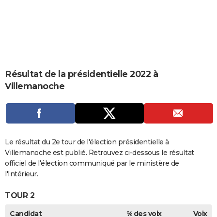
City break
Voyage de noces
Climat
Destinations
Voyage nature
Forum
+
PHOTO
GUIDES D'ACHAT
BONS PLANS
CARTE DE VOEUX
Résultat de la présidentielle 2022 à
Villemanoche
Carte Bonne année
Carte Pâques
Carte de Noël
Carte Saint-Valentin
Carte d'anniversaire
DICTIONNAIRE
Biographies
Expressions
Dictionnaire
Citations
Proverbes
PROGRAMME TV
COPAINS D'AVANT
Le résultat du 2e tour de l'élection présidentielle à
Se connecter
Collèges
Universités
Service militaire
S'inscrire
Lycées
Primaires
Entreprises
Avis de recherche
AVIS DE DÉCÈS
Villemanoche est publié. Retrouvez ci-dessous le résultat
officiel de l'élection communiqué par le ministère de
FORUM
l'Intérieur.
Lifestyle
Sport
Television
Cinema
Bricolage
Culture
Auto
Voyage
TOUR 2
Candidat
% des voix
Voix