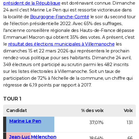
président de la République
est dorénavant connue. Dimanche
24 avril c'est Marine Le Pen qui est ressortie victorieuse dans
la localité de
Bourgogne-Franche-Comté
le soir du second tour
de l'élection présidentielle 2022. Avec 65% des suffrages,
l'ancienne conseillère régionale des Hauts-de-France dépasse
Emmanuel Macron qui obtient 35% des votes. A présent, c'est
le
résultat des élections municipales à Villemanoche
les
dimanches 15 et 22 mars 2026 qui représentera le prochain
rendez-vous politique pour ses habitants. Dimanche 24 avril,
349 électeurs ont participé au scrutin parmi les 482 inscrits
sur les listes électorales à Villemanoche. Soit un taux de
participation de 72% à l'échelle de la commune, un chiffre qui
régresse de 6,19 points par rapport à 2017.
TOUR 1
Candidat
% des voix
Voix
Marine Le Pen
37,01%
131
Jean-Luc Mélenchon
18,64%
66