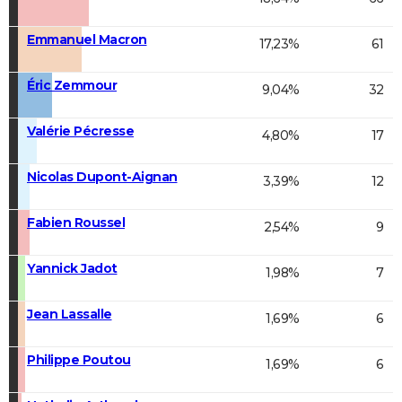
Emmanuel Macron
17,23%
61
Éric Zemmour
9,04%
32
Valérie Pécresse
4,80%
17
Nicolas Dupont-Aignan
3,39%
12
Fabien Roussel
2,54%
9
Yannick Jadot
1,98%
7
Jean Lassalle
1,69%
6
Philippe Poutou
1,69%
6