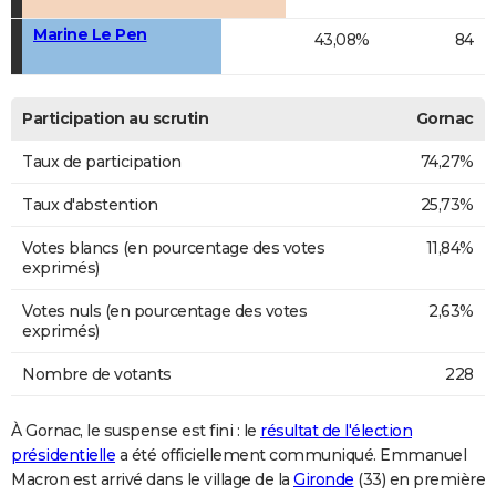
Marine Le Pen
43,08%
84
Participation au scrutin
Gornac
Taux de participation
74,27%
Taux d'abstention
25,73%
Votes blancs (en pourcentage des votes
11,84%
exprimés)
Votes nuls (en pourcentage des votes
2,63%
exprimés)
Nombre de votants
228
À Gornac, le suspense est fini : le
résultat de l'élection
présidentielle
a été officiellement communiqué. Emmanuel
Macron est arrivé dans le village de la
Gironde
(33) en première