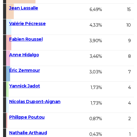
Jean Lassalle
6,49%
15
Valérie Pécresse
4,33%
10
Fabien Roussel
3,90%
9
Anne Hidalgo
3,46%
8
Éric Zemmour
3,03%
7
Yannick Jadot
1,73%
4
Nicolas Dupont-Aignan
1,73%
4
Philippe Poutou
0,87%
2
Nathalie Arthaud
0,43%
1