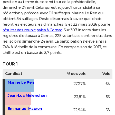
position au terme du second tour de la présidentielle,
dimanche 24 avril. Celui qui est aujourd'hui candidat à sa
réélection y précède, avec 111 suffrages, Marine Le Pen qui
obtient 84 suffrages. Reste désormais à savoir quel choix
feront les électeurs les dimanches 15 et 22 mars 2026 pour le
résultat des municipales à Gornac
. Sur 307 inscrits dans les
registres électoraux à Gornac, 228 votants se sont rendus dans
les isoloirs dimanche 24 avril. La participation s'élève ainsi à
74% à l'échelle de la commune. En comparaison de 2017, ce
chiffre est en baisse de 3,7 points.
TOUR 1
Candidat
% des voix
Voix
Marine Le Pen
27,27%
63
Jean-Luc Mélenchon
23,81%
55
Emmanuel Macron
22,94%
53