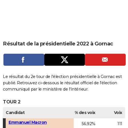
City break
Voyage de noces
Climat
Destinations
Voyage nature
Forum
+
PHOTO
GUIDES D'ACHAT
BONS PLANS
CARTE DE VOEUX
Résultat de la présidentielle 2022 à Gornac
Carte Bonne année
Carte Pâques
Carte de Noël
Carte Saint-Valentin
Carte d'anniversaire
DICTIONNAIRE
Biographies
Expressions
Dictionnaire
Citations
Proverbes
PROGRAMME TV
COPAINS D'AVANT
Le résultat du 2e tour de l'élection présidentielle à Gornac est
publié. Retrouvez ci-dessous le résultat officiel de l'élection
Se connecter
Collèges
Universités
Service militaire
S'inscrire
Lycées
Primaires
Entreprises
Avis de recherche
AVIS DE DÉCÈS
communiqué par le ministère de l'Intérieur.
FORUM
TOUR 2
Lifestyle
Sport
Television
Cinema
Bricolage
Culture
Auto
Voyage
Candidat
% des voix
Voix
Emmanuel Macron
56,92%
111