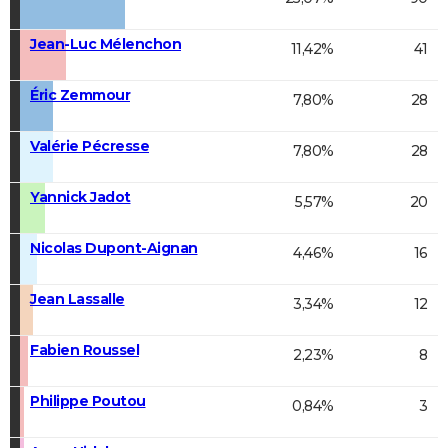
Jean-Luc Mélenchon
11,42%
41
Éric Zemmour
7,80%
28
Valérie Pécresse
7,80%
28
Yannick Jadot
5,57%
20
Nicolas Dupont-Aignan
4,46%
16
Jean Lassalle
3,34%
12
Fabien Roussel
2,23%
8
Philippe Poutou
0,84%
3