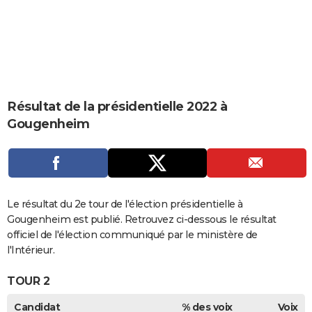
City break
Voyage de noces
Climat
Destinations
Voyage nature
Forum
+
PHOTO
GUIDES D'ACHAT
BONS PLANS
CARTE DE VOEUX
Résultat de la présidentielle 2022 à
Gougenheim
Carte Bonne année
Carte Pâques
Carte de Noël
Carte Saint-Valentin
Carte d'anniversaire
DICTIONNAIRE
Biographies
Expressions
Dictionnaire
Citations
Proverbes
PROGRAMME TV
COPAINS D'AVANT
Le résultat du 2e tour de l'élection présidentielle à
Se connecter
Collèges
Universités
Service militaire
S'inscrire
Lycées
Primaires
Entreprises
Avis de recherche
AVIS DE DÉCÈS
Gougenheim est publié. Retrouvez ci-dessous le résultat
officiel de l'élection communiqué par le ministère de
FORUM
l'Intérieur.
Lifestyle
Sport
Television
Cinema
Bricolage
Culture
Auto
Voyage
TOUR 2
Candidat
% des voix
Voix